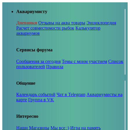
Аквариумисту
Дневники
Отзывы на аква товары
Энциклопедия
Расчет совместимости рыбок
Калькулятор
аквариумов
Сервисы форума
Сообщения за сегодня
Темы с моим участием
Список
пользователей
Правила
Общение
Календарь событий
Чат в Telegram
Аквариумисты на
карте
Группа в VK
Интересно
Наши Магазины
Мы все :)
Игра на память