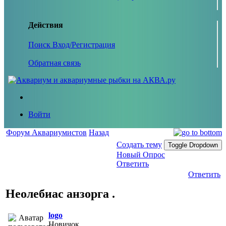
Действия
Поиск
Вход/Регистрация
Обратная связь
Войти
Форум Аквариумистов
Назад
Создать тему
Toggle Dropdown
Новый Опрос
Ответить
Ответить
Неолебиас анзорга .
logo
Новичок