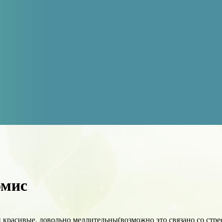
омис
 красивые, довольно медлительны(возможно это связано со стре