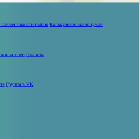
т совместимости рыбок
Калькулятор аквариумов
льзователей
Правила
те
Группа в VK