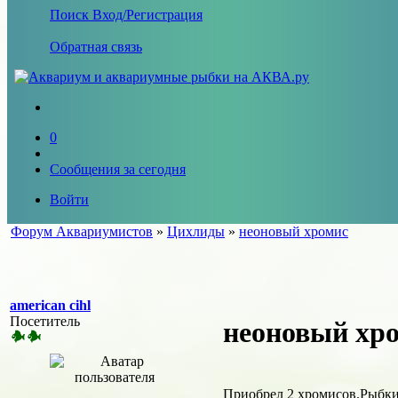
Поиск
Вход/Регистрация
Обратная связь
0
Сообщения за сегодня
Войти
Форум Аквариумистов
»
Цихлиды
»
неоновый хромис
american cihl
Посетитель
неоновый хр
Приобрел 2 хромисов.Рыбки