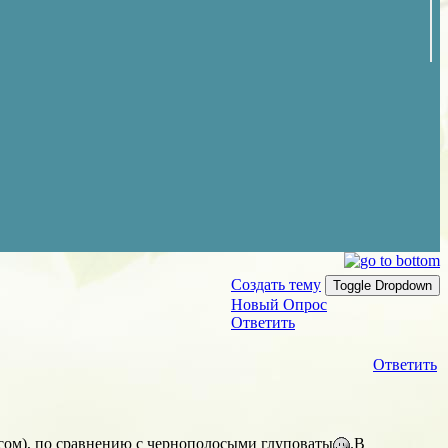
Создать тему
Toggle Dropdown
Новый Опрос
Ответить
Ответить
сом), по сравнению с чернополосыми глуповаты
.В