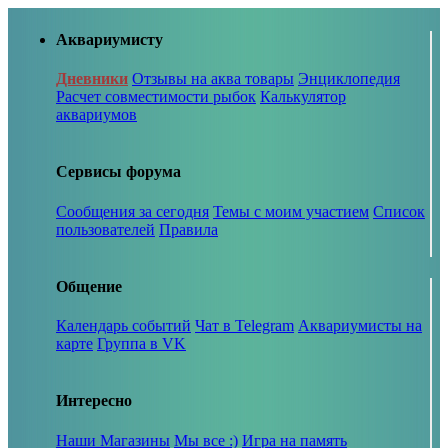
Аквариумисту
Дневники
Отзывы на аква товары
Энциклопедия
Расчет совместимости рыбок
Калькулятор
аквариумов
Сервисы форума
Сообщения за сегодня
Темы с моим участием
Список
пользователей
Правила
Общение
Календарь событий
Чат в Telegram
Аквариумисты на
карте
Группа в VK
Интересно
Наши Магазины
Мы все :)
Игра на память