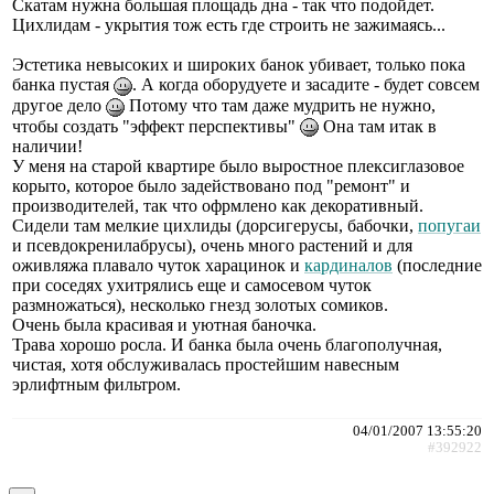
Скатам нужна большая площадь дна - так что подойдет.
Цихлидам - укрытия тож есть где строить не зажимаясь...
Эстетика невысоких и широких банок убивает, только пока
банка пустая
. А когда оборудуете и засадите - будет совсем
другое дело
Потому что там даже мудрить не нужно,
чтобы создать "эффект перспективы"
Она там итак в
наличии!
У меня на старой квартире было выростное плексиглазовое
корыто, которое было задействовано под "ремонт" и
производителей, так что офрмлено как декоративный.
Сидели там мелкие цихлиды (дорсигерусы, бабочки,
попугаи
и псевдокренилабрусы), очень много растений и для
оживляжа плавало чуток харацинок и
кардиналов
(последние
при соседях ухитрялись еще и самосевом чуток
размножаться), несколько гнезд золотых сомиков.
Очень была красивая и уютная баночка.
Трава хорошо росла. И банка была очень благополучная,
чистая, хотя обслуживалась простейшим навесным
эрлифтным фильтром.
04/01/2007 13:55:20
#392922