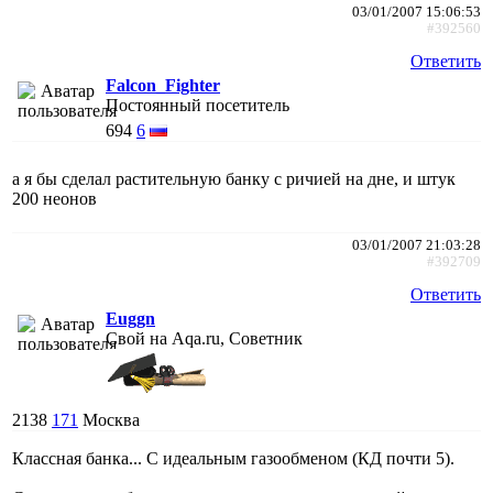
03/01/2007 15:06:53
#392560
Ответить
Falcon_Fighter
Постоянный посетитель
694
6
а я бы сделал растительную банку с ричией на дне, и штук
200 неонов
03/01/2007 21:03:28
#392709
Ответить
Euggn
Свой на Aqa.ru, Советник
2138
171
Москва
Классная банка... С идеальным газообменом (КД почти 5).