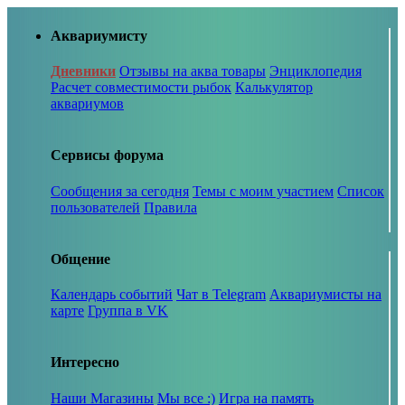
Аквариумисту
Дневники
Отзывы на аква товары
Энциклопедия
Расчет совместимости рыбок
Калькулятор
аквариумов
Сервисы форума
Сообщения за сегодня
Темы с моим участием
Список
пользователей
Правила
Общение
Календарь событий
Чат в Telegram
Аквариумисты на
карте
Группа в VK
Интересно
Наши Магазины
Мы все :)
Игра на память