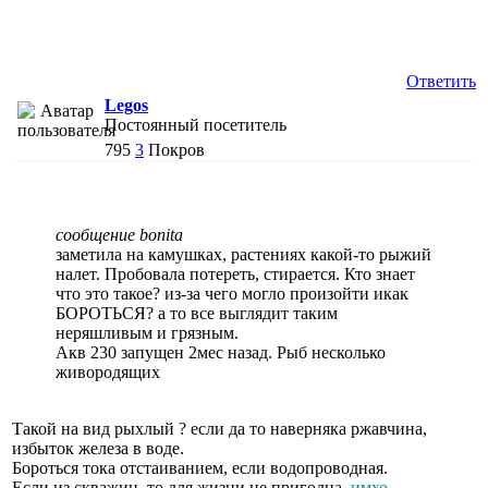
Ответить
Legos
Постоянный посетитель
795
3
Покров
сообщение bonita
заметила на камушках, растениях какой-то рыжий
налет. Пробовала потереть, стирается. Кто знает
что это такое? из-за чего могло произойти икак
БОРОТЬСЯ? а то все выглядит таким
неряшливым и грязным.
Акв 230 запущен 2мес назад. Рыб несколько
живородящих
Такой на вид рыхлый ? если да то наверняка ржавчина,
избыток железа в воде.
Бороться тока отстаиванием, если водопроводная.
Если из скважин, то для жизни не пригодна,
имхо
,