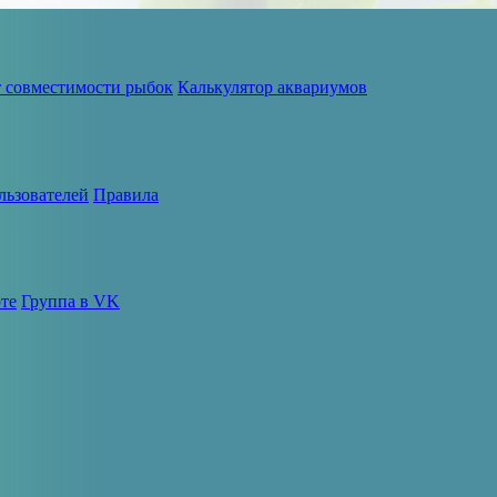
т совместимости рыбок
Калькулятор аквариумов
льзователей
Правила
те
Группа в VK