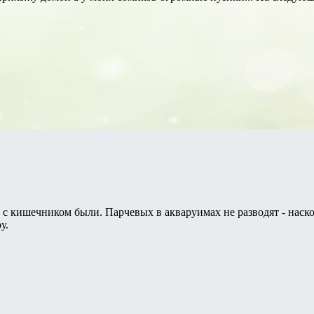
с кишечником были. Парчевых в акваруимах не разводят - наскол
у.