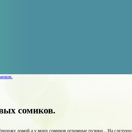
миков.
вых сомиков.
 Прихожу домой а у моих сомиков огромные пузики... На следующ