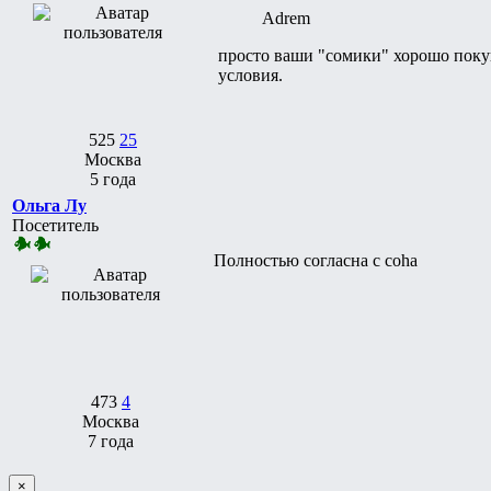
Adrem
просто ваши "сомики" хорошо поку
условия.
525
25
Москва
5 года
Ольга Лу
Посетитель
Полностью согласна с coha
473
4
Москва
7 года
×