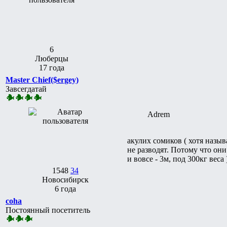
6
Люберцы
17 года
Master Chief($ergey)
Завсегдатай
Adrem
акулих сомиков ( хотя назы
не разводят. Потому что он
и вовсе - 3м, под 300кг веса
1548
34
Новосибирск
6 года
coha
Постоянный посетитель