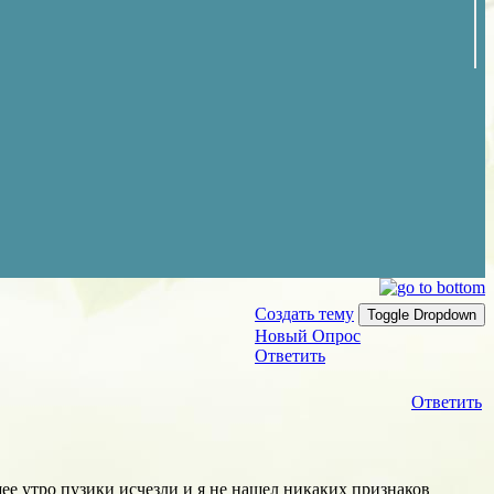
Создать тему
Toggle Dropdown
Новый Опрос
Ответить
Ответить
ее утро пузики исчезли и я не нашел никаких признаков