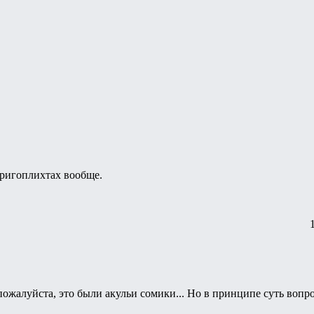
еригоплихтах вообще.
 пожалуйста, это были акульи сомики... Но в принципе суть вопр