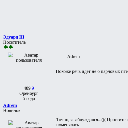
Эдуард III
Посетитель
Adrem
Похоже речь идет не о парчовых пт
489
9
Оренбург
5 года
Adrem
Новичок
Точно, я заблуждался...((( Простите
поменялась....