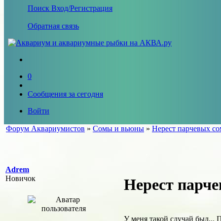
Поиск
Вход/Регистрация
Обратная связь
0
Сообщения за сегодня
Войти
Форум Аквариумистов
»
Сомы и вьюны
»
Нерест парчевых со
Adrem
Новичок
Нерест парче
У меня такой случай был...