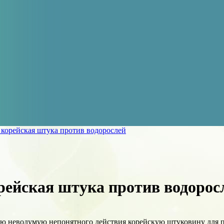
 корейская штука против водорослей
рейская штука против водорос
ую неводумую непонятного действия корейскую штуковину для 