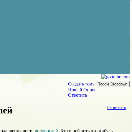
Создать тему
Toggle Dropdown
Новый Опрос
Ответить
лей
Ответить
подавления роста
водорослей
. Кто о ней хоть что нибудь