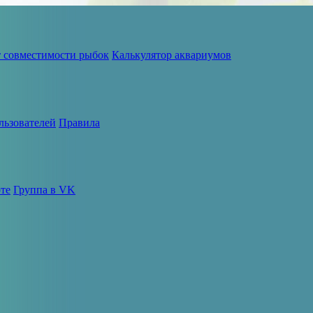
т совместимости рыбок
Калькулятор аквариумов
льзователей
Правила
те
Группа в VK