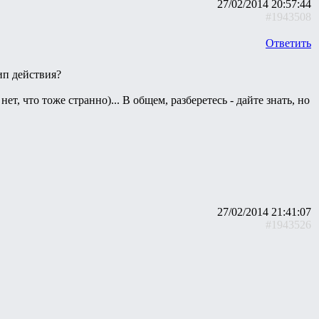
27/02/2014 20:57:44
#1943508
Ответить
ип действия?
т, что тоже странно)... В общем, разберетесь - дайте знать, но
27/02/2014 21:41:07
#1943526