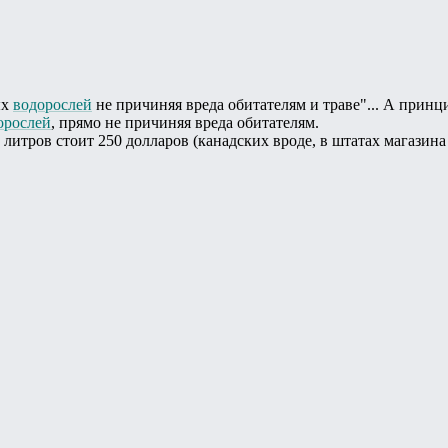
ых
водорослей
не причиняя вреда обитателям и траве"... А принц
орослей
, прямо не причиняя вреда обитателям.
литров стоит 250 долларов (канадских вроде, в штатах магазина не