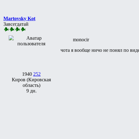
Martovsky Kot
Завсегдатай
monocir
чота я вообще ничо не понял по видео
1940
252
Киров (Кировская
область)
9 дн.