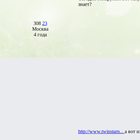
знает?
308
23
Москва
4 года
http://www.twinstarn...
а вот 