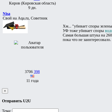
Киров (Кировская область)
9 дн.
Nisa
Свой на Aqa.ru, Советник
Хм... "убивает споры зелен
УФ тоже убивает споры
вод
Самая большая штука на 260 
пока что не заинтересовало.
3706
398
11 года
×
Отправить U2U
Тема: