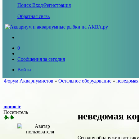
Поиск
Вход/Регистрация
Обратная связь
0
Сообщения за сегодня
Войти
Форум Аквариумистов
»
Остальное оборудование
»
неведомая
monocir
Посетитель
неведомая ко
Сегодня обнаружил вот так