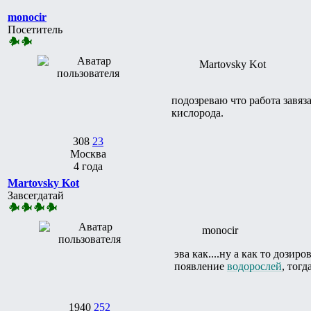
monocir
Посетитель
Martovsky Kot
подозреваю что работа завяз
кислорода.
308
23
Москва
4 года
Martovsky Kot
Завсегдатай
monocir
эва как....ну а как то дози
появление
водорослей
, тогд
1940
252