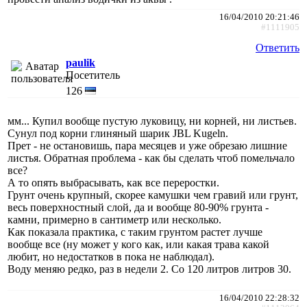
16/04/2010 20:21:46
#1111905
Ответить
paulik
Посетитель
126
мм... Купил вообще пустую луковицу, ни корней, ни листьев.
Сунул под корни глиняный шарик JBL Kugeln.
Прет - не остановишь, пара месяцев и уже обрезаю лишние
листья. Обратная проблема - как бы сделать чтоб помельчало
все?
А то опять выбрасывать, как все переростки.
Грунт очень крупный, скорее камушки чем гравий или грунт,
весь поверхностный слой, да и вообще 80-90% грунта -
камни, примерно в сантиметр или несколько.
Как показала практика, с таким грунтом растет лучше
вообще все (ну может у кого как, или какая трава какой
любит, но недостатков в пока не наблюдал).
Воду меняю редко, раз в недели 2. Со 120 литров литров 30.
16/04/2010 22:28:32