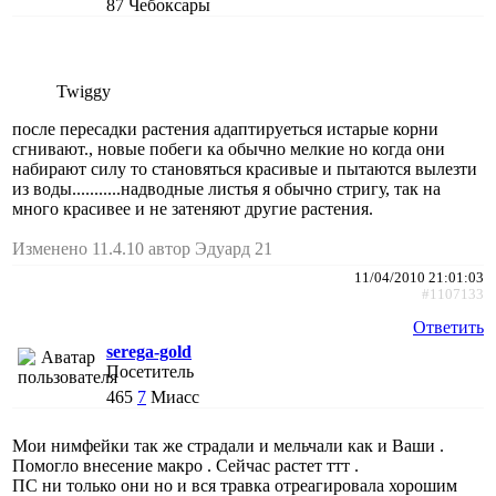
87
Чебоксары
Twiggy
после пересадки растения адаптируеться истарые корни
сгнивают., новые побеги ка обычно мелкие но когда они
набирают силу то становяться красивые и пытаются вылезти
из воды...........надводные листья я обычно стригу, так на
много красивее и не затеняют другие растения.
Изменено 11.4.10 автор Эдуард 21
11/04/2010 21:01:03
#1107133
Ответить
serega-gold
Посетитель
465
7
Миасс
Мои нимфейки так же страдали и мельчали как и Ваши .
Помогло внесение макро . Сейчас растет ттт .
ПС ни только они но и вся травка отреагировала хорошим