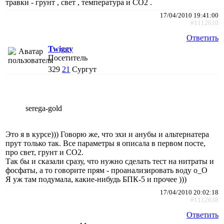
травки - грунт , свет , температура и СО2 .
17/04/2010 19:41:00
#1112610
Ответить
Twiggy
Посетитель
329
21
Сургут
serega-gold
Это я в курсе))) Говорю же, что эхи и анубы и альтернатера
прут только так. Все параметры я описала в первом посте,
про свет, грунт и СО2.
Так бы и сказали сразу, что нужно сделать тест на нитраты и
фосфаты, а то говорите прям - проанализировать воду о_О
Я уж там подумала, какие-нибудь БПК-5 и прочее )))
17/04/2010 20:02:18
#1112638
Ответить