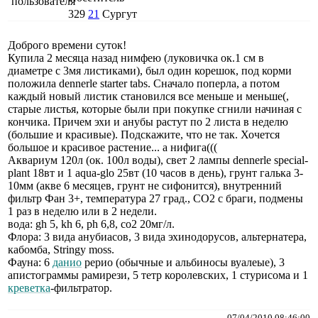
329
21
Сургут
Доброго времени суток!
Купила 2 месяца назад нимфею (луковичка ок.1 см в
диаметре с 3мя листиками), был один корешок, под корми
положила dennerle starter tabs. Сначало поперла, а потом
каждый новый листик становился все меньше и меньше(,
старые листья, которые были при покупке сгнили начиная с
кончика. Причем эхи и анубы растут по 2 листа в неделю
(большие и красивые). Подскажите, что не так. Хочется
большое и красивое растение... а нифига(((
Аквариум 120л (ок. 100л воды), свет 2 лампы dennerle special-
plant 18вт и 1 aqua-glo 25вт (10 часов в день), грунт галька 3-
10мм (акве 6 месяцев, грунт не сифонится), внутренний
фильтр Фан 3+, температура 27 град., СО2 с браги, подмены
1 раз в неделю или в 2 недели.
вода: gh 5, kh 6, ph 6,8, со2 20мг/л.
Флора: 3 вида анубиасов, 3 вида эхинодорусов, альтернатера,
кабомба, Stringy moss.
Фауна: 6
данио
рерио (обычные и альбиносы вуалеые), 3
апистограммы рамирези, 5 тетр королевских, 1 стурисома и 1
креветка
-фильтратор.
07/04/2010 08:46:00