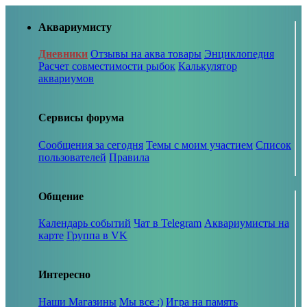
Аквариумисту
Дневники
Отзывы на аква товары
Энциклопедия
Расчет совместимости рыбок
Калькулятор
аквариумов
Сервисы форума
Сообщения за сегодня
Темы с моим участием
Список
пользователей
Правила
Общение
Календарь событий
Чат в Telegram
Аквариумисты на
карте
Группа в VK
Интересно
Наши Магазины
Мы все :)
Игра на память