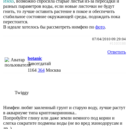
Имхо
, возможно сбросила старые листья из-за пересадки и
разных параметров воды, если новые листочки не будут
гнить, то лучше оставить растение в покое и обеспечить
стабильное состояние окружающей среды, подождать пока
перестоится.
В идеале хотелось бы рассмотреть нимфею по
фото
.
07/04/2010 09:29:04
#1103188
Ответить
botanic
Завсегдатай
1164
364
Москва
Twiggy
Нимфеи любят заиленный грунт и старую воду, лучше растут
в аквариуме типа криптокоринника..
Попробуйте глину или даже земли немного под корни и
слегка сократите подмены воды (не во вред эхинодорусам и
др..)