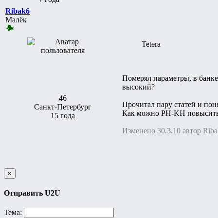
Ribak6
Малёк
Tetera
Померял параметры, в банке
высокий?
46
Прочитал пару статей и поня
Санкт-Петербург
Как можно PH-KH повысить? 
15 года
Изменено 30.3.10 автор Rib
×
Отправить U2U
Тема: