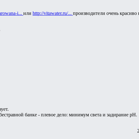
arowana-i...
или
http://vitawater.ru/...
производители очень красиво в
6
ует.
бестравной банке - плевое дело: минимум света и задирание рН.