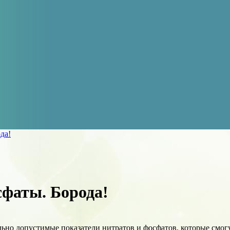
да!
фаты. Борода!
ьно допустимые показатели нитратов и фосфатов, которые смог