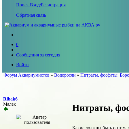
Поиск
Вход/Регистрация
Обратная связь
0
Сообщения за сегодня
Войти
Форум Аквариумистов
»
Водоросли
»
Нитраты, фосфаты. Боро
Ribak6
Малёк
Нитраты, фос
Какие должны быть оптимал