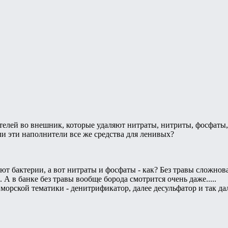
ителей во внешник, которые удаляют нитраты, нитриты, фосфаты
и эти наполнители все же средства для ленивых?
ют бактерии, а вот нитраты и фосфаты - как? Без травы сложнова
 А в банке без травы вообще борода смотрится очень даже.....
морской тематики - денитрификатор, далее десульфатор и так дал