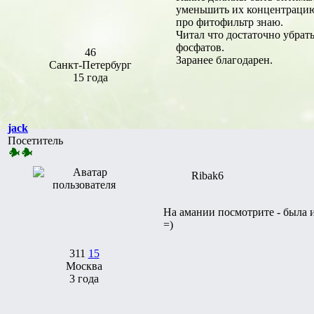
уменьшить их концентрацию 
про фитофильтр знаю.
Читал что достаточно убрат
фосфатов.
46
Заранее благодарен.
Санкт-Петербург
15 года
jack
Посетитель
Ribak6
На амании посмотрите - была 
=)
311
15
Москва
3 года