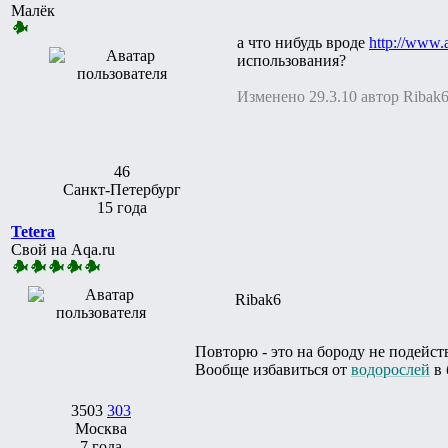
Малёк
а что нибудь вроде
http://www.
использования?
Изменено 29.3.10 автор Ribak
46
Санкт-Петербург
15 года
Tetera
Свой на Aqa.ru
Ribak6
Повторю - это на бороду не подейств
Вообще избавиться от
водорослей
в 
3503
303
Москва
7 года