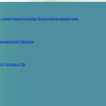
т совместимости рыбок
Калькулятор аквариумов
льзователей
Правила
те
Группа в VK