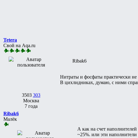
Tetera
Свой на Aqa.ru
Ribak6
Нитраты и фосфаты практически не 
В цихлидниках, думаю, с ними спра
3503
303
Москва
7 года
Ribak6
Малёк
А как на счет наполнителей
~25%. или эти наполнители 