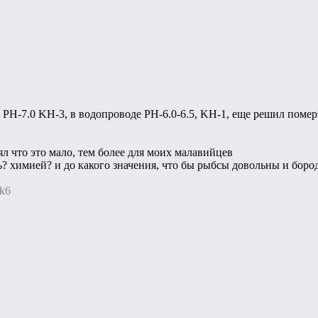
 PH-7.0 KH-3, в водопроводе PH-6.0-6.5, KH-1, еще решил помер
л что это мало, тем более для моих малавийцев
химией? и до какого значения, что бы рыбсы довольны и бород
ak6