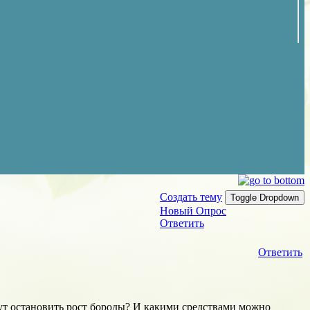
Создать тему
Toggle Dropdown
Новый Опрос
Ответить
Ответить
ут остановить рост бороды? И какими средствами можно