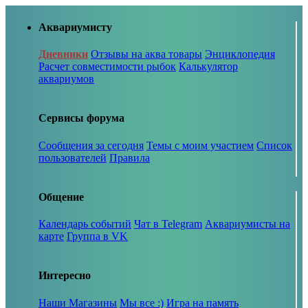
Аквариумисту
Дневники
Отзывы на аква товары
Энциклопедия
Расчет совместимости рыбок
Калькулятор
аквариумов
Сервисы форума
Сообщения за сегодня
Темы с моим участием
Список
пользователей
Правила
Общение
Календарь событий
Чат в Telegram
Аквариумисты на
карте
Группа в VK
Интересно
Наши Магазины
Мы все :)
Игра на память