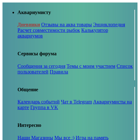
Аквариумисту
Дневники
Отзывы на аква товары
Энциклопедия
Расчет совместимости рыбок
Калькулятор
аквариумов
Сервисы форума
Сообщения за сегодня
Темы с моим участием
Список
пользователей
Правила
Общение
Календарь событий
Чат в Telegram
Аквариумисты на
карте
Группа в VK
Интересно
Наши Магазины
Мы все :)
Игра на память