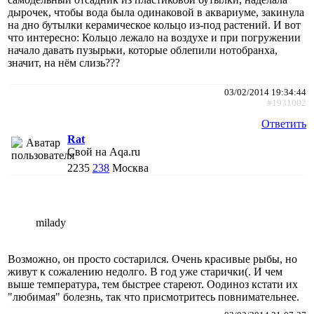
дырочек, чтобы вода была одинаковой в аквариуме, закинула
на дно бутылки керамическое кольцо из-под растений. И вот
что интересно: Кольцо лежало на воздухе и при погружении
начало давать пузырьки, которые облепили нотобранха,
значит, на нём слизь???
03/02/2014 19:34:44
#1931002
Ответить
Rat
Свой на Aqa.ru
2235
238
Москва
milady
Возможно, он просто состарился. Очень красивые рыбы, но
живут к сожалению недолго. В год уже старички(. И чем
выше температура, тем быстрее стареют. Оодиноз кстати их
"любимая" болезнь, так что присмотритесь повнимательнее.