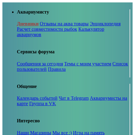
Аквариумисту
Дневники
Отзывы на аква товары
Энциклопедия
Расчет совместимости рыбок
Калькулятор
аквариумов
Сервисы форума
Сообщения за сегодня
Темы с моим участием
Список
пользователей
Правила
Общение
Календарь событий
Чат в Telegram
Аквариумисты на
карте
Группа в VK
Интересно
Наши Магазины
Мы все :)
Игра на память