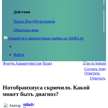
Действия
Поиск
Вход/Регистрация
Обратная связь
Войти
Форум Аквариумистов
Назад
Создать тему
Ответить
Ответить
Нотобранхиуса скрючило. Какой
может быть диагноз?
milady