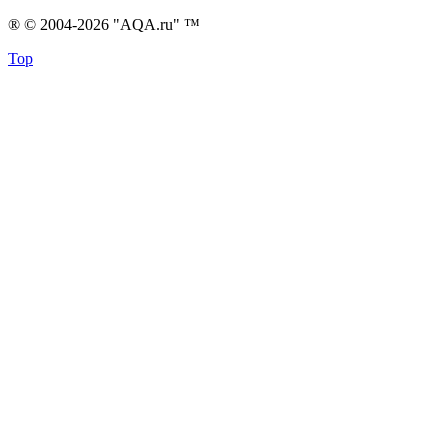
® © 2004-2026 "AQA.ru" ™
Top