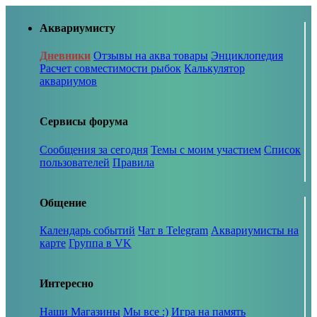
Аквариумисту
Дневники
Отзывы на аква товары
Энциклопедия
Расчет совместимости рыбок
Калькулятор
аквариумов
Сервисы форума
Сообщения за сегодня
Темы с моим участием
Список
пользователей
Правила
Общение
Календарь событий
Чат в Telegram
Аквариумисты на
карте
Группа в VK
Интересно
Наши Магазины
Мы все :)
Игра на память