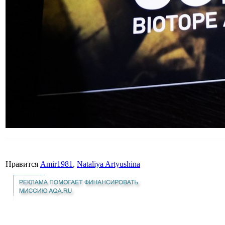
Нравится
Amir1981
,
Nataliya Artyushina