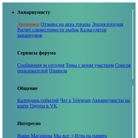
Аквариумисту
Дневники
Отзывы на аква товары
Энциклопедия
Расчет совместимости рыбок
Калькулятор
аквариумов
Сервисы форума
Сообщения за сегодня
Темы с моим участием
Список
пользователей
Правила
Общение
Календарь событий
Чат в Telegram
Аквариумисты на
карте
Группа в VK
Интересно
Наши Магазины
Мы все :)
Игра на память