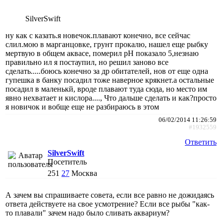
SilverSwift
ну как с казать.я новечок.плавают конечно, все сейчас
слил.мою в марганцовке, грунт прокалю, нашел еще рыбку
мертвую в общем аквасе, померил pH показало 5,незнаю
правильно ил я постаупил, но решил заново все
сделать.....боюсь конечно за др обитателей, нов от еще одна
гупешка в банку посадил тоже наверное крякнет.а остальные
посадил в маленькй, вроде плавают туда сюда, но место им
явно нехватает и кислора...., Что дальше сделать и как?просто
я новичок и вобще еще не разбираюсь в этом
06/02/2014 11:26:59
#1932559
Ответить
SilverSwift
Посетитель
251
27
Москва
А зачем вы спрашиваете совета, если все равно не дожидаясь
ответа действуете на свое усмотрение? Если все рыбы "как-
то плавали" зачем надо было сливать аквариум?