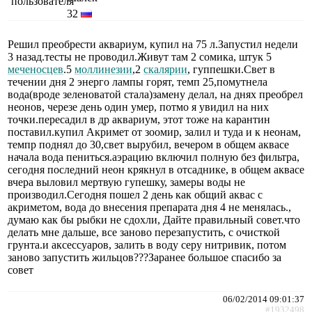
32
Решил преобрести аквариум, купил на 75 л.Запустил недели
3 назад.тесты не проводил.Живут там 2 сомика, штук 5
меченосцев
.5
моллинезии
,2
скалярии
, гуппешки.Свет в
течении дня 2 энерго лампы горят, темп 25,помутнела
вода(вроде зеленоватой стала)замену делал, на днях преобрел
неонов, черезе день один умер, потмо я увидил на них
точки.пересадил в др аквариум, этот тоже на карантин
поставил.купил Акримет от зоомир, залил и туда и к неонам,
темпр поднял до 30,свет вырубил, вечером в общем аквасе
начала вода пениться.аэрацию включил полную без фильтра,
сегодня последний неон крякнул в отсаднике, в общем аквасе
вчера выловил мертвую гупешку, замеры воды не
производил.Сегодня пошел 2 день как общий аквас с
акриметом, вода до внесения препарата дня 4 не менялась.,
думаю как бы рыбки не сдохли, Дайте правильный совет.что
делать мне дальше, все заново перезапустить, с очисткой
грунта.и аксессуаров, залить в воду серу нитривик, потом
заново запустить жильцов???Заранее большое спасибо за
совет
06/02/2014 09:01:37
#1932498