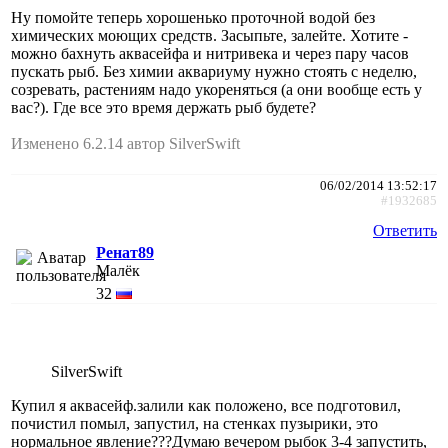
Ну помойте теперь хорошенько проточной водой без
химических моющих средств. Засыпьте, залейте. Хотите -
можно бахнуть аквасейфа и нитривека и через пару часов
пускать рыб. Без химии аквариуму нужно стоять с неделю,
созревать, растениям надо укореняться (а они вообще есть у
вас?). Где все это время держать рыб будете?
Изменено 6.2.14 автор SilverSwift
06/02/2014 13:52:17
#1932685
Ответить
Ренат89
Малёк
32
SilverSwift
Купил я аквасейф.залили как положено, все подготовил,
почистил помыл, запустил, на стенках пузырики, это
нормальное явление???Думаю вечером рыбок 3-4 запустить,