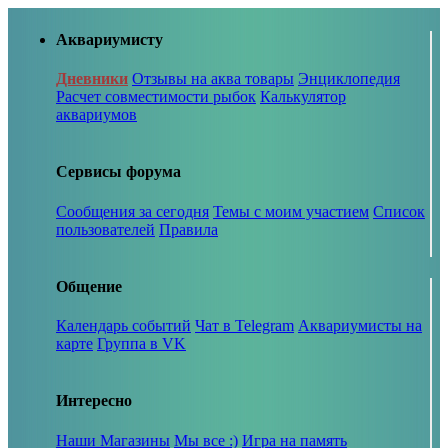
Аквариумисту
Дневники
Отзывы на аква товары
Энциклопедия
Расчет совместимости рыбок
Калькулятор
аквариумов
Сервисы форума
Сообщения за сегодня
Темы с моим участием
Список
пользователей
Правила
Общение
Календарь событий
Чат в Telegram
Аквариумисты на
карте
Группа в VK
Интересно
Наши Магазины
Мы все :)
Игра на память