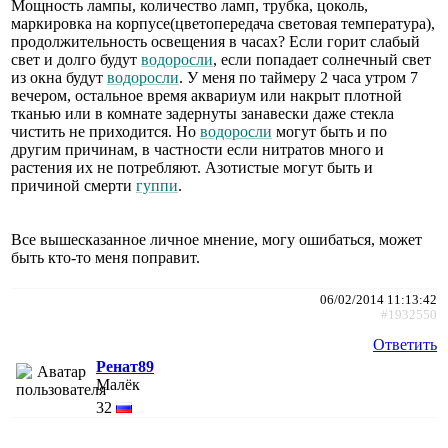
Мощность лампы, количество ламп, трубка, цоколь,
маркировка на корпусе(цветопередача световая температура),
продолжительность освещения в часах? Если горит слабый
свет и долго будут
водоросли
, если попадает солнечный свет
из окна будут
водоросли
. У меня по таймеру 2 часа утром 7
вечером, остальное время аквариум или накрыт плотной
тканью или в комнате задернуты занавески даже стекла
чистить не приходится. Но
водоросли
могут быть и по
другим причинам, в частности если нитратов много и
растения их не потребляют. Азотистые могут быть и
причиной смерти
гуппи
.
Все вышесказанное личное мнение, могу ошибаться, может
быть кто-то меня поправит.
06/02/2014 11:13:42
#1932550
Ответить
Ренат89
Малёк
32