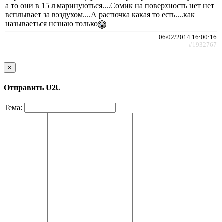
а то они в 15 л маринуються....Сомик на поверхность нет нет
всплывает за воздухом....А растючка какая то есть....как
называеться незнаю только
06/02/2014 16:00:16
#1932767
×
Отправить U2U
Тема: