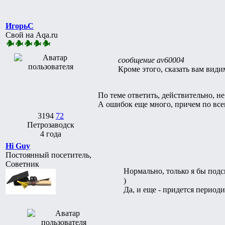
ИгорьC
Свой на Aqa.ru
сообщение av60004
Кроме этого, сказать вам види
По теме ответить, действительно, не
А ошибок еще много, причем по всем
3194
72
Петрозаводск
4 года
Hi Guy
Постоянный посетитель,
Советник
Нормально, только я бы подс
)
Да, и еще - придется периоди