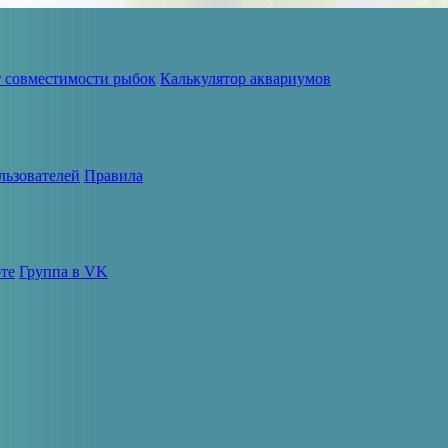
т совместимости рыбок
Калькулятор аквариумов
льзователей
Правила
те
Группа в VK