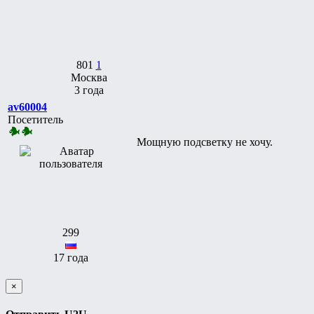
801
1
Москва
3 года
av60004
Посетитель
Мощную подсветку не хочу.
299
17 года
×