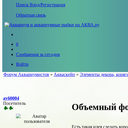
Поиск
Вход/Регистрация
Обратная связь
0
Сообщения за сегодня
Войти
Форум Аквариумистов
»
Акваскейп
»
Элементы декора, коряг
av60004
Посетитель
Объемный ф
Есть такая идея сделать кор