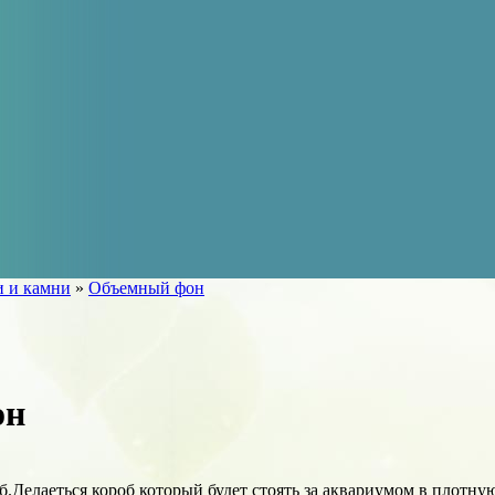
и и камни
»
Объемный фон
он
об.Делаеться короб который будет стоять за аквариумом в плотную