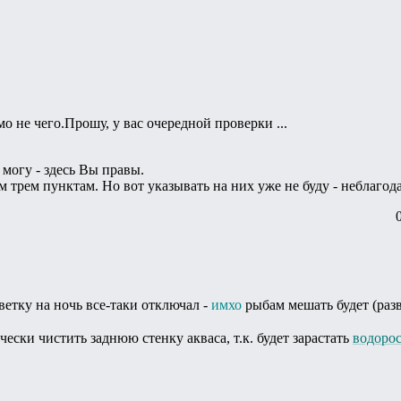
мо не чего.Прошу, у вас очередной проверки ...
 могу - здесь Вы правы.
 трем пунктам. Но вот указывать на них уже не буду - неблагод
ветку на ночь все-таки отключал -
имхо
рыбам мешать будет (разв
чески чистить заднюю стенку акваса, т.к. будет зарастать
водоро