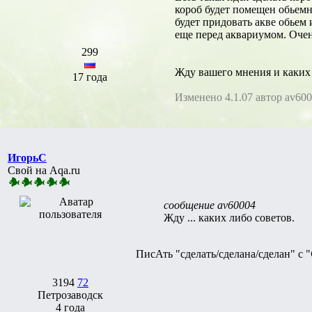
короб будет помещен обьемн
будет придовать акве обьем 
еще перед аквариумом. Очен
299
Жду вашего мнения и каких 
17 года
Изменено 4.1.07 автор av60
ИгорьC
Свой на Aqa.ru
сообщение av60004
Жду ... каких либо советов.
ПисАть "сделать/сделана/сделан" с "
3194
72
Петрозаводск
4 года