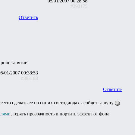
05/01/2007 00:28:58
#393175
Ответить
арное занятие!
05/01/2007 00:38:53
#393183
Ответить
е что сделать ее на синих светодиодах - сойдет за луну
слями
, терять прозрачность и портить эффект от фона.