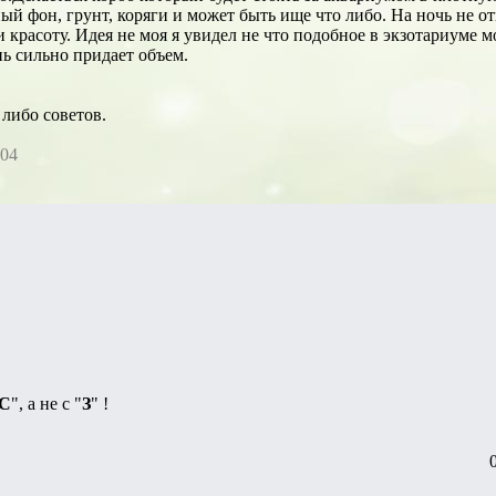
ый фон, грунт, коряги и может быть ище что либо. На ночь не от
и красоту. Идея не моя я увидел не что подобное в экзотариуме мо
ь сильно придает объем.
либо советов.
004
С
", а не с "
З
" !