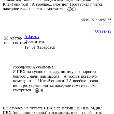
Клей! опилки!!! А вообще... слов нет. Тротуарная плитка
наверное тоже не плохо смотрится....
)))
05/02/2014 00:58:56
#1931775
Ответить
A-l-e-x-x
Посетитель
194
61
Хабаровск
сообщение Любитель Н
Я ПВХ на кухню не кладу, потому как сырости
боится. Эмаль, или массив... А люди в аквариум
помещают... !!! Клей! опилки!!! А вообще... слов
нет. Тротуарная плитка наверное тоже не плохо
смотрится....
)))
Вы случаем не путаете ПВХ с панелями ГВЛ или МДФ?
ПВХ (поливинилхлорид) это пластик, и воды не боится.