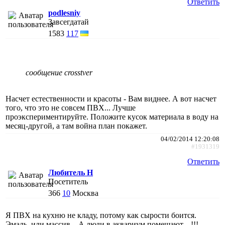
Ответить
podlesniy
Завсегдатай
1583
117
сообщение crosstver
Насчет естественности и красоты - Вам виднее. А вот насчет
того, что это не совсем ПВХ... Лучше
проэкспериментируйте. Положите кусок материала в воду на
месяц-другой, а там война план покажет.
04/02/2014 12:20:08
#1931319
Ответить
Любитель Н
Посетитель
366
10
Москва
Я ПВХ на кухню не кладу, потому как сырости боится.
Эмаль, или массив... А люди в аквариум помещают... !!!