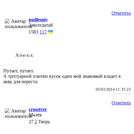
Ответить
podlesniy
Завсегдатай
1583
117
A-l-e-x-x
Путает, путает.
А тротуарной плитки кусок один мой знакомый кладет в
акву для нереста.
05/02/2014 11:35:23
#1931908
Ответить
crosstver
Малёк
27
2
Тверь