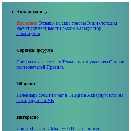
Аквариумисту
Дневники
Отзывы на аква товары
Энциклопедия
Расчет совместимости рыбок
Калькулятор
аквариумов
Сервисы форума
Сообщения за сегодня
Темы с моим участием
Список
пользователей
Правила
Общение
Календарь событий
Чат в Telegram
Аквариумисты на
карте
Группа в VK
Интересно
Наши Магазины
Мы все :)
Игра на память