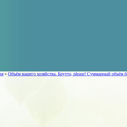
ия
»
Объём вашего хозяйства. Брутто, please! Суммарный объём б