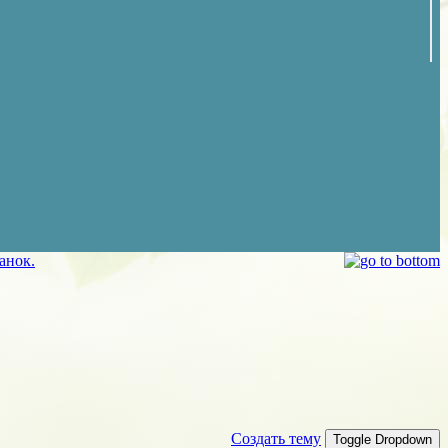
анок.
Создать тему
Toggle Dropdown