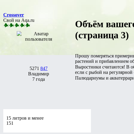
Crossover
Свой на Aqa.ru
Объём вашего
(страница 3)
Прошу померяться примерным
растений и прибавлением об
Выростники считаются! В общ
5271
847
если с рыбой на регулярной
Владимир
Палюдариумы и акватеррари
7 года
15 литров и менее
151