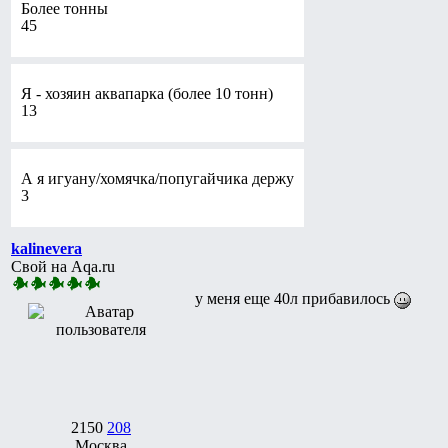
Более тонны
45
Я - хозяин аквапарка (более 10 тонн)
13
А я игуану/хомячка/попугайчика держу
3
kalinevera
Свой на Aqa.ru
у меня еще 40л прибавилось
2150
208
Москва