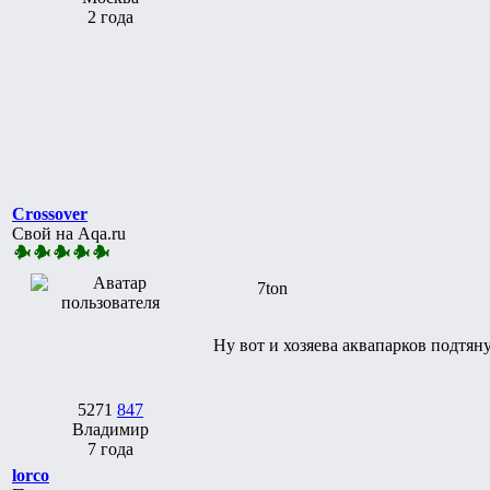
2 года
Crossover
Свой на Aqa.ru
7ton
Ну вот и хозяева аквапарков подтян
5271
847
Владимир
7 года
lorco