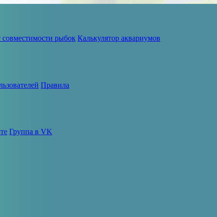
т совместимости рыбок
Калькулятор аквариумов
льзователей
Правила
те
Группа в VK