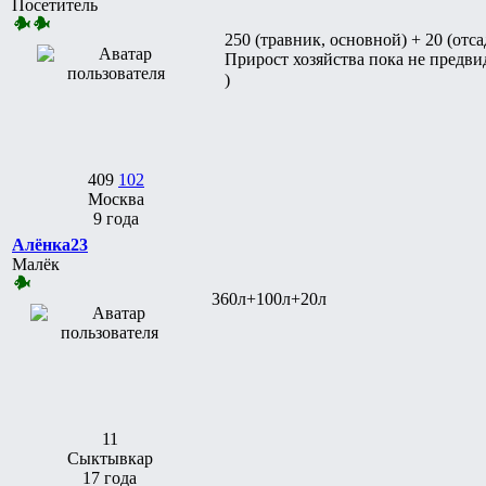
Посетитель
250 (травник, основной) + 20 (отс
Прирост хозяйства пока не предвид
)
409
102
Москва
9 года
Алёнка23
Малёк
360л+100л+20л
11
Сыктывкар
17 года