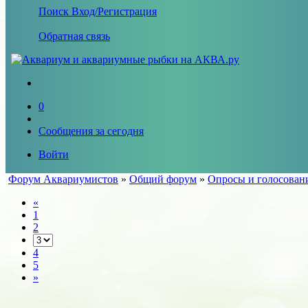
Поиск
Вход/Регистрация
Обратная связь
0
Сообщения за сегодня
Войти
Форум Аквариумистов
»
Общий форум
»
Опросы и голосован
«
1
2
4
5
»