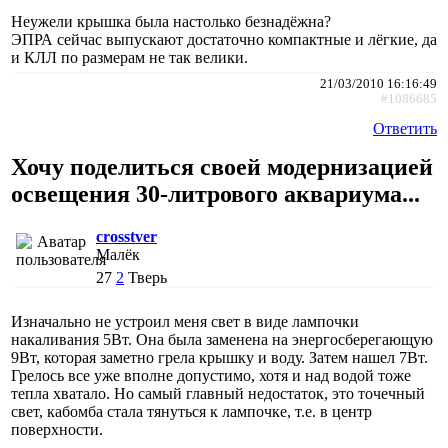
Неужели крышка была настолько безнадёжна?
ЭПРА сейчас выпускают достаточно компактные и лёгкие, да
и КЛЛ по размерам не так велики.
21/03/2010 16:16:49
#1086685
Ответить
Хочу поделиться своей модернизацией
освещения 30-литрового аквариума...
crosstver
Малёк
27
2
Тверь
Изначально не устроил меня свет в виде лампочки
накаливания 5Вт. Она была заменена на энергосберегающую
9Вт, которая заметно грела крышку и воду. Затем нашел 7Вт.
Грелось все уже вполне допустимо, хотя и над водой тоже
тепла хватало. Но самый главный недостаток, это точечный
свет, кабомба стала тянуться к лампочке, т.е. в центр
поверхности.