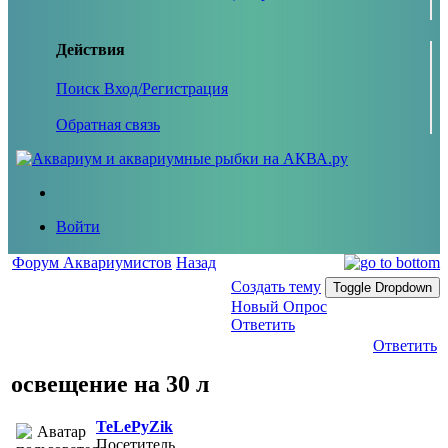
Действия
Поиск
Вход/Регистрация
Обратная связь
Войти
Форум Аквариумистов
Назад
Создать тему
Toggle Dropdown
Новый Опрос
Ответить
Ответить
освещение на 30 л
TeLePyZik
Посетитель