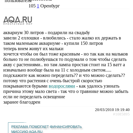
105
1
Оренбург
аквариум 30 литров - подарили на свадьбу
завели 2 еллошки - влюбились - стало жалко их держать в
таком маленьком аквариуме - купили 150 литров
теперь внем живут их мальки
хочется чтобы он был тоже красивым - но так как на мальков
больно то не полюбуешься то подумали о том чтобы сделать
акву с растениями.. но там лампа простая стоит на 15 ватт а
изначально вообще была на 11 с холодным светом.....
подскажите как можно переделать?? и что можно сделать??
потому что растения с очень быстрой скоростью
покрываются бурыми
водорослями
- как удалось узннать
причина этому мало света - так что о травнике можно забыть
если не переделать освещение
заранее благодрен
20/03/2010 19:19:40
#1085895