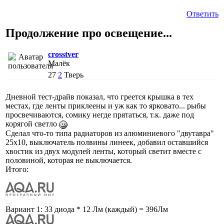
Ответить
Продолжение про освещение...
crosstver
Малёк
27
2
Тверь
Дневной тест-драйв показал, что греется крышка в тех
местах, где ленты приклеены и уж как то ярковато... рыбы
просвечиваются, сомику негде прятаться, т.к. даже под
корягой светло
Сделал что-то типа радиаторов из алюминиевого "двутавра"
25х10, выключатель полвины линеек, добавил оставшийся
хвостик из двух модулей ленты, который светит вместе с
половиной, которая не выключается.
Итого:
Вариант 1: 33 диода * 12 Лм (каждый) = 396Лм