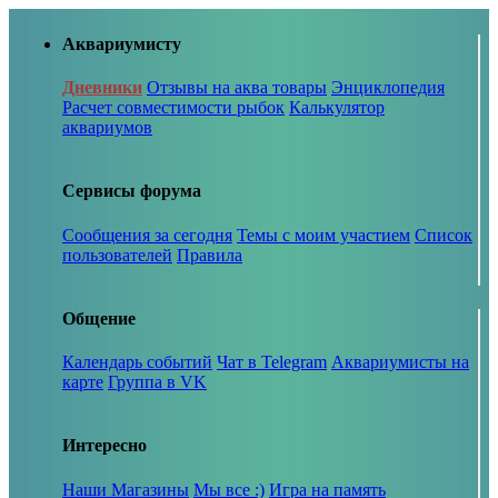
Аквариумисту
Дневники
Отзывы на аква товары
Энциклопедия
Расчет совместимости рыбок
Калькулятор
аквариумов
Сервисы форума
Сообщения за сегодня
Темы с моим участием
Список
пользователей
Правила
Общение
Календарь событий
Чат в Telegram
Аквариумисты на
карте
Группа в VK
Интересно
Наши Магазины
Мы все :)
Игра на память