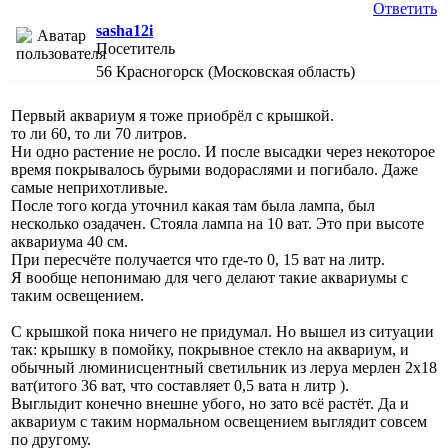
Ответить
sasha12i
Посетитель
56
Красногорск (Московская область)
Первый аквариум я тоже приобрёл с крышкой.
то ли 60, то ли 70 литров.
Ни одно растение не росло. И после высадки через некоторое
время покрывалось бурыми водораслями и погибало. Даже
самые неприхотливые.
После того когда уточнил какая там была лампа, был
несколько озадачен. Стояла лампа на 10 ват. Это при высоте
аквариума 40 см.
При пересчёте получается что где-то 0, 15 ват на литр.
Я вообще непонимаю для чего делают такие аквариумы с
таким освещением.
С крышкой пока ничего не придумал. Но вышел из ситуации
так: крышку в помойку, покрывное стекло на аквариум, и
обычный люминисцентный светильник из леруа мерлен 2х18
ват(итого 36 ват, что составляет 0,5 вата н литр ).
Выглыдит конечно внешне убого, но зато всё растёт. Да и
аквариум с таким нормальном освещением выглядит совсем
по другому.