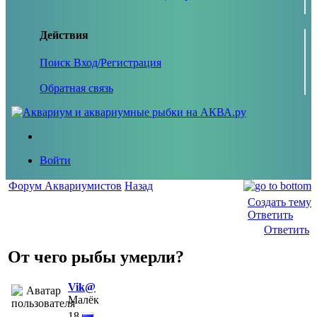
Действия
Поиск
Вход/Регистрация
Обратная связь
Войти
Форум Аквариумистов
Назад
Создать тему
Ответить
Ответить
От чего рыбы умерли?
Vik@
Малёк
18