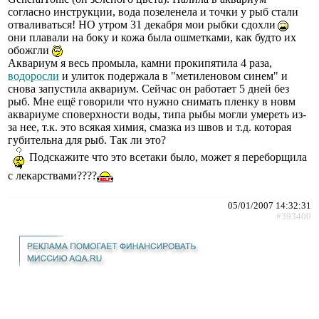
согласно инструкции, вода позеленела и точки у рыб стали
отваливаться! НО утром 31 декабря мои рыбки сдохли
они плавали на боку и кожа была ошметками, как будто их
обожгли
Аквариум я весь промыла, камни прокипятила 4 раза,
водоросли
и улиток подержала в "метиленовом синем" и
снова запустила аквариум. Сейчас он работает 5 дней без
рыб. Мне ещё говорили что нужно снимать пленку в новм
аквариуме споверхности воды, типа рыбы могли умереть из-
за нее, т.к. это всякая химия, смазка из швов и т.д. которая
губительна для рыб. Так ли это?
Подскажите что это всетаки было, может я переборщила
с лекарствами????
05/01/2007 14:32:31
#393400