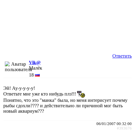
Ответить
Vik@
Малёк
18
Эй! Ау-у-у-у-у!
Ответьте мне уже кто нибудь плз!!!
Понятно, что это "манка" была, но меня интерисует почему
рыбы сдохли???? и действительно ли причиной мог быть
новый аквариум???
06/01/2007 00:32:00
#393676