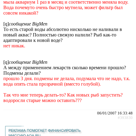
мыла аквариум 1 раз в месяц и соответственно меняла воду.
Вода почемуто очень быстро мутнела, может фильтр был
совсем никакой?
[q]
сообщение BigMen
То есть старой воды абсолютно нисколько не наливали в
новый аквас? Полностью свежую налили? Рыб как-то
адаптировали к новой воде?
нет никак.
[q]
сообщение BigMen
А между применением лекарств сколько времени прошло?
Подмены делали?
прошло 3 дня. подмены не делала, подумала что не надо, т.к.
вода опять стала прозрачной (вместо голубой).
Так что мне теперь делать-то? Как новых рыб запустить?
водоросли старые можно оставить???
06/01/2007 16:33:48
#393830