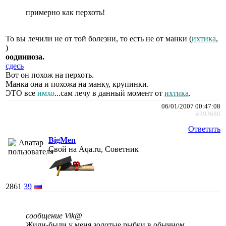
примерно как перхоть!
То вы лечили не от той болезни, то есть не от манки (
ихтика
,
)
оодиниоза.
сдесь
Вот он похож на перхоть.
Манка она и похожа на манку, крупинки.
ЭТО все
имхо
...сам лечу в данный момент от
ихтика
.
06/01/2007 00:47:08
#393680
Ответить
BigMen
Свой на Aqa.ru, Советник
2861
39
сообщение Vik@
Жили-были у меня золотые рыбки в обычном