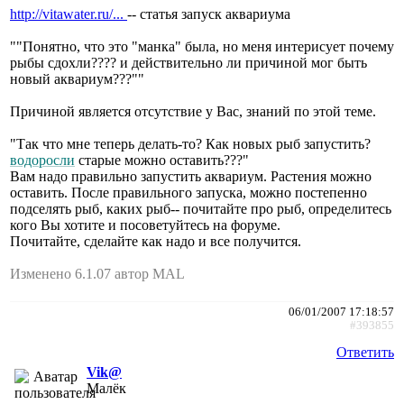
http://vitawater.ru/...
-- статья запуск аквариума
""Понятно, что это "манка" была, но меня интерисует почему
рыбы сдохли???? и действительно ли причиной мог быть
новый аквариум???""
Причиной является отсутствие у Вас, знаний по этой теме.
"Так что мне теперь делать-то? Как новых рыб запустить?
водоросли
старые можно оставить???"
Вам надо правильно запустить аквариум. Растения можно
оставить. После правильного запуска, можно постепенно
подселять рыб, каких рыб-- почитайте про рыб, определитесь
кого Вы хотите и посоветуйтесь на форуме.
Почитайте, сделайте как надо и все получится.
Изменено 6.1.07 автор MAL
06/01/2007 17:18:57
#393855
Ответить
Vik@
Малёк