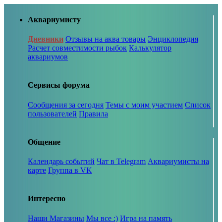
Аквариумисту
Дневники
Отзывы на аква товары
Энциклопедия
Расчет совместимости рыбок
Калькулятор
аквариумов
Сервисы форума
Сообщения за сегодня
Темы с моим участием
Список
пользователей
Правила
Общение
Календарь событий
Чат в Telegram
Аквариумисты на
карте
Группа в VK
Интересно
Наши Магазины
Мы все :)
Игра на память