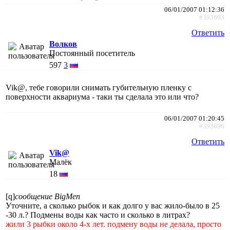
06/01/2007 01:12:36
#393693
Ответить
Волков
Постоянный посетитель
597
3
Vik@, тебе говорили снимать губительную пленку с
поверхности аквариума - таки ты сделала это или что?
06/01/2007 01:20:45
#393696
Ответить
Vik@
Малёк
18
[q]
сообщение BigMen
Уточните, а сколько рыбок и как долго у вас жило-было в 25
-30 л.? Подмены воды как часто и сколько в литрах?
жили 3 рыбки около 4-х лет. подмену воды не делала, просто