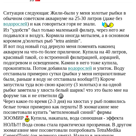
Ситуация следующая: Жили-были у меня золотые рыбки в
обычном советском аквариуме на 25-30 литров (даже без
водорослей
) и как говориться горя не знали.
Из "удобств" был только маленький фильтр, через него же
подавался и воздух. Кормила иногда мотылем, а в основном
коромом д/золотых рыб "tetra animin".
И вот под новый год дернуло меня поменять наконец
аквариум на что-то более приличное. Купила на 40 литров,
красивый такой, со встроенной фильтрацией, аэрацией,
подогревом и освещением. Камни в него тоже купила,
прокипятила. Потом добавила
водорослей
и улиток. Воду
отстаивала примерно сутки (рыбки у меня неприхотливые
были, раньше я воду не отстаивала вообще!!!) Короче
запустила туда всю свою красоту (3 золотых) и на одной
рыбке заметила у хвоста белый шарик! что это было мне на
форуме так и не ответили
Через какое-то время (2-3 дня) на хвостах у рыб появились
белые точки примерно как перхоть! В зоомагазине мне
посоветовали купить "метиленовый синий" фирмы
ЗООМИР
Купила, накапала, вода синюшная - эффекта
НОЛЬ!!! Вода снова стала практически прозрачная. В другом
зоомагазине мне посоветовали попробовать TetraMedika
GeneralTonic (он зеленого цвета). Налила в аквариум