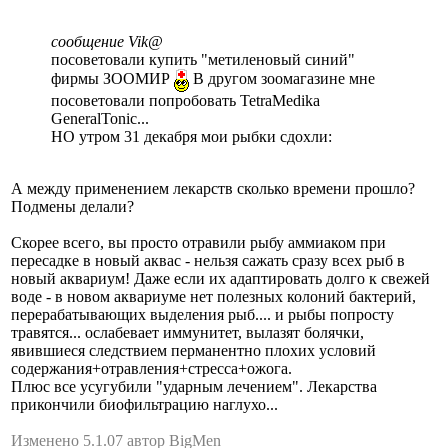
сообщение Vik@
посоветовали купить "метиленовый синий"
фирмы ЗООМИР
В другом зоомагазине мне
посоветовали попробовать TetraMedika
GeneralTonic...
НО утром 31 декабря мои рыбки сдохли:
А между применением лекарств сколько времени прошло?
Подмены делали?
Скорее всего, вы просто отравили рыбу аммиаком при
пересадке в новый аквас - нельзя сажать сразу всех рыб в
новый аквариум! Даже если их адаптировать долго к свежей
воде - в новом аквариуме нет полезных колоний бактерий,
перерабатывающих выделения рыб.... и рыбы попросту
травятся... ослабевает иммунитет, вылазят болячки,
явившиеся следствием перманентно плохих условий
содержания+отравления+стресса+ожога.
Плюс все усугубили "ударным лечением". Лекарства
прикончили биофильтрацию наглухо...
Изменено 5.1.07 автор BigMen