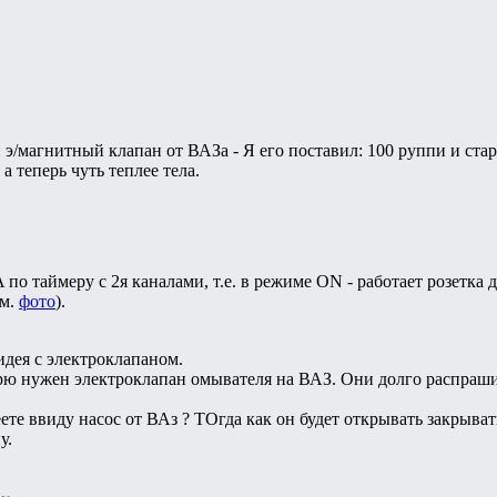
э/магнитный клапан от ВАЗа - Я его поставил: 100 руппи и стар
 а теперь чуть теплее тела.
по таймеру с 2я каналами, т.е. в режиме ON - работает розетка д
см.
фото
).
идея с электроклапаном.
рю нужен электроклапан омывателя на ВАЗ. Они долго распрашивал
те ввиду насос от ВАз ? ТОгда как он будет открывать закрыват
у.