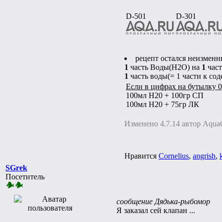
D-501
D-301
рецепт остался неизменн
1
часть Воды(H2O) на
1
час
1
часть воды(= 1 части к сод
Если в цифрах на бутылку 0
100мл H20 + 100гр СП
100мл H20 + 75гр ЛК
Изменено 4.7.14 автор Aqua
Нравится
Cornelius
,
angrish
,
SGrek
Посетитель
сообщение Дядька-рыбомор
Я заказал сей клапан ...