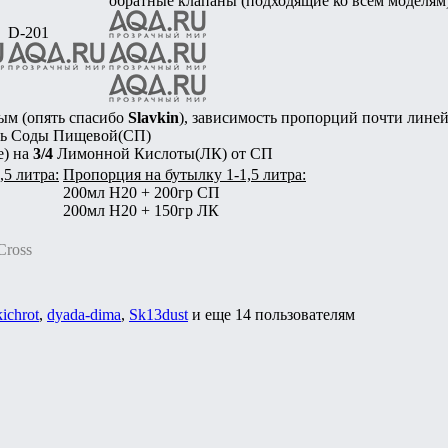
обратные клапаны (подходящие ко всем моделям
D-201
ым (опять спасибо
Slavkin
), зависимость пропорций почти линей
ть Соды Пищевой(СП)
е) на
3/4
Лимонной Кислоты(ЛК) от СП
,5 литра:
Пропорция на бутылку 1-1,5 литра:
200мл H20 + 200гр СП
200мл H20 + 150гр ЛК
Cross
kichrot
,
dyada-dima
,
Sk13dust
и еще
14 пользователям