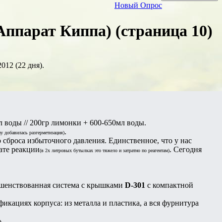
Новый Опрос
Аппарат Киппа) (страница 10)
012 (22 дня).
л воды // 200гр лимонки + 600-650мл воды.
.
му добавилась разгерметизация)
 сброса избыточного давления. Единственное, что у нас
тате реакции
. Сегодня
(в 2х литровых бутылках это тяжело и затратно по реагентам)
ршенствованная система с крышками
D-301
с компактной
кациях корпуса: из металла и пластика, а вся фурнитура