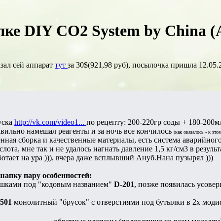
пке DIY CO2 System by China (
азал сей аппарат
тут
за 30$(921,98 руб), посылочка пришла 12.05.2
уска
http://vk.com/video1...
по рецепту: 200-220гр соды + 180-200м
вильно намешал реагенты и за ночь все кончилось
(как оказалось - к это
енная сборка и качественные материалы, есть система аварийного
лота, мне так и не удалось нагнать давление 1,5 кг/см3 в резуль
ботает на ура ))), вчера даже всплывший Ануб.Нана пузырял )))
апку пару особенностей:
ышками под "кодовым названием"
D-201
, позже появилась усове
501
монолитный "брусок" с отверстиями под бутылки в 2х модифи