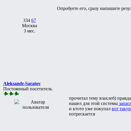
Опробуете его, сразу напишите резу
334
67
Москва
3 мес.
Aleksandr-Saratov
Постоянный посетитель
прочитал тему взахлеб) правда
нашел для этой системы
запас
и ктото уже покупал
вот таку
потрескается