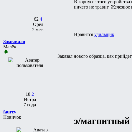
В корпусе этого устройства
ничего не травит. Железное 
62
4
Орёл
2 мес.
Нравится
удильщик
Замыкало
Малёк
Заказал нового образца, как прийде
18
2
Истра
7 года
faurey
Новичок
э/магнитный 