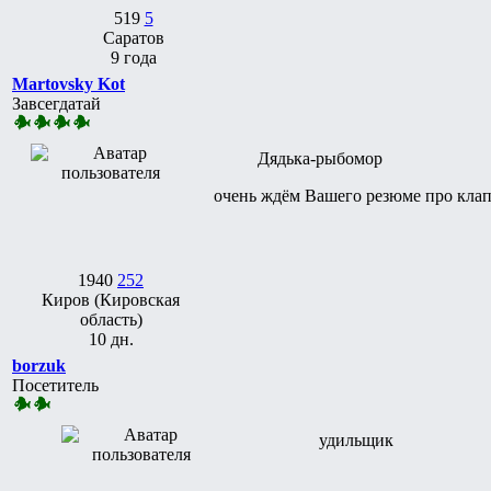
519
5
Саратов
9 года
Martovsky Kot
Завсегдатай
Дядька-рыбомор
очень ждём Вашего резюме про кла
1940
252
Киров (Кировская
область)
10 дн.
borzuk
Посетитель
удильщик