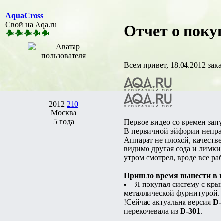
AquaCross
Свой на Aqa.ru
Отчет о поку
Всем привет, 18.04.2012 зак
2012
210
Москва
5 года
Первое видео со времен зап
В первичной эйфории непра
Аппарат не плохой, качеств
видимо другая сода и лимкис
утром смотрел, вроде все ра
Пришло время вынести в ш
Я покупал систему с кр
металлической фурнитурой.
!Сейчас актуальна версия
D-
перекочевала из
D-301
.