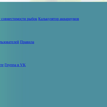
т совместимости рыбок
Калькулятор аквариумов
льзователей
Правила
те
Группа в VK