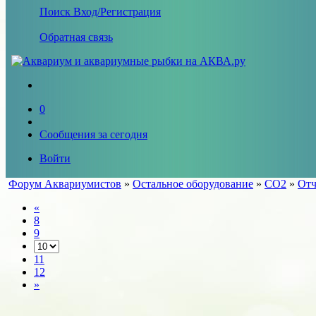
Поиск
Вход/Регистрация
Обратная связь
0
Сообщения за сегодня
Войти
Форум Аквариумистов
»
Остальное оборудование
»
СО2
»
Отч
«
8
9
11
12
»