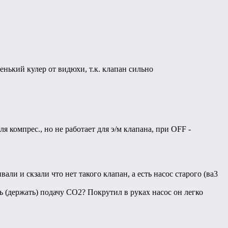
енький кулер от видюхи, т.к. клапан сильно
ля компрес., но не работает для э/м клапана, при OFF -
и и скзали что нет такого клапан, а есть насос старого (ва3
ь (держать) подачу CO2? Покрутил в руках насос он легко