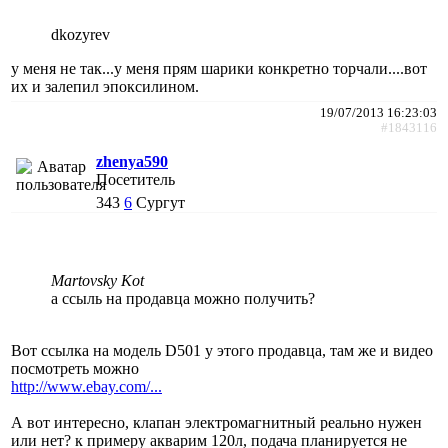
dkozyrev
у меня не так...у меня прям шарики конкретно торчали....вот
их и залепил эпоксилином.
19/07/2013 16:23:03
#1843116
zhenya590
Посетитель
343
6
Сургут
Martovsky Kot
а ссыль на продавца можно получить?
Вот ссылка на модель D501 у этого продавца, там же и видео
посмотреть можно
http://www.ebay.com/...
А вот интересно, клапан электромагнитный реально нужен
или нет? к примеру акварим 120л, подача планируется не