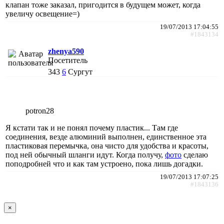
клапан тоже заказал, пригодится в будущем может, когда
увеличу освещение=)
19/07/2013 17:04:55
#1843134
zhenya590
Посетитель
343
6
Сургут
potron28
Я кстати так и не понял почему пластик... Там где
соединения, везде алюминий выполнен, единственное эта
пластиковая перемычка, она чисто для удобства и красоты,
под ней обычный шланги идут. Когда получу,
фото
сделаю
поподробней что и как там устроено, пока лишь догадки.
19/07/2013 17:07:25
#1843136
×