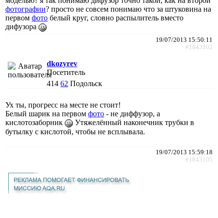
моделью? я так понимаю дифузор точно такой, как на второй
фотографии
? просто не совсем понимаю что за штуковина на
первом
фото
белый круг, словно распылитель вместо
дифузора
19/07/2013 15:50:11
#1843102
dkozyrev
Посетитель
414
62
Подольск
Ух ты, прогресс на месте не стоит!
Белый шарик на первом
фото
- не диффузор, а
кислотозаборник
Утяжелённый наконечник трубки в
бутылку с кислотой, чтобы не всплывала.
19/07/2013 15:59:18
#1843105