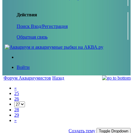
Действия
Поиск
Вход/Регистрация
Обратная связь
Войти
Форум Аквариумистов
Назад
«
25
26
28
29
»
Создать тему
Toggle Dropdown