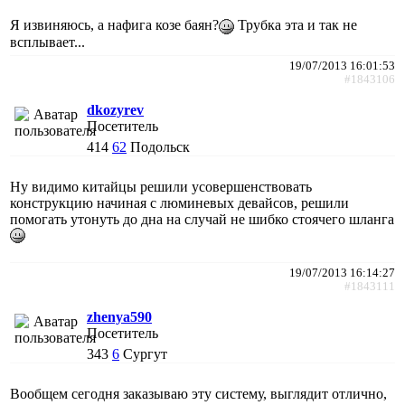
Я извиняюсь, а нафига козе баян?
Трубка эта и так не
всплывает...
19/07/2013 16:01:53
#1843106
dkozyrev
Посетитель
414
62
Подольск
Ну видимо китайцы решили усовершенствовать
конструкцию начиная с люминевых девайсов, решили
помогать утонуть до дна на случай не шибко стоячего шланга
19/07/2013 16:14:27
#1843111
zhenya590
Посетитель
343
6
Сургут
Вообщем сегодня заказываю эту систему, выглядит отлично,