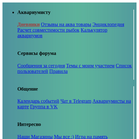
Аквариумисту
Дневники
Отзывы на аква товары
Энциклопедия
Расчет совместимости рыбок
Калькулятор
аквариумов
Сервисы форума
Сообщения за сегодня
Темы с моим участием
Список
пользователей
Правила
Общение
Календарь событий
Чат в Telegram
Аквариумисты на
карте
Группа в VK
Интересно
Наши Магазины
Мы все :)
Игра на память