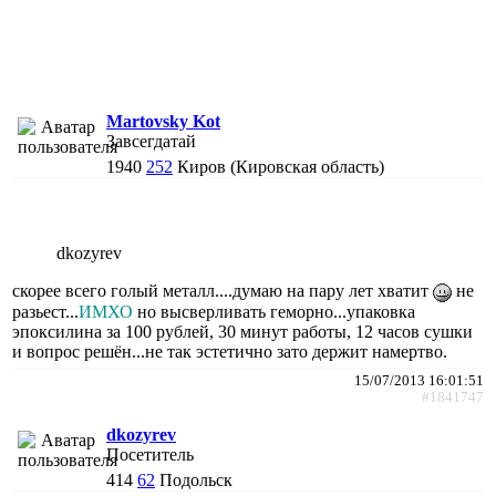
Martovsky Kot
Завсегдатай
1940
252
Киров (Кировская область)
dkozyrev
скорее всего голый металл....думаю на пару лет хватит
не
разьест...
ИМХО
но высверливать геморно...упаковка
эпоксилина за 100 рублей, 30 минут работы, 12 часов сушки
и вопрос решён...не так эстетично зато держит намертво.
15/07/2013 16:01:51
#1841747
dkozyrev
Посетитель
414
62
Подольск