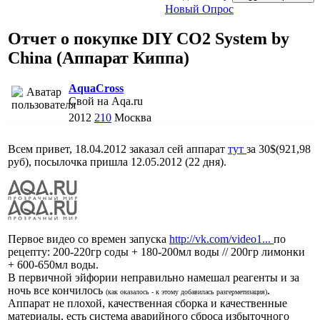
Новый Опрос
Отчет о покупке DIY CO2 System by
China (Аппарат Киппа)
AquaCross
Свой на Aqa.ru
2012
210
Москва
Всем привет, 18.04.2012 заказал сей аппарат
тут
за 30$(921,98
руб), посылочка пришла 12.05.2012 (22 дня).
Первое видео со времен запуска
http://vk.com/video1...
по
рецепту: 200-220гр соды + 180-200мл воды // 200гр лимонки
+ 600-650мл воды.
В первичной эйфории неправильно намешал реагенты и за
ночь все кончилось
.
(как оказалось - к этому добавилась разгерметизация)
Аппарат не плохой, качественная сборка и качественные
материалы, есть система аварийного сброса избыточного