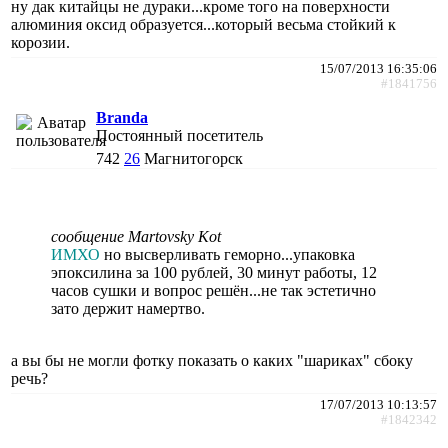
ну дак китайцы не дураки...кроме того на поверхности
алюминия оксид образуется...который весьма стойкий к
корозии.
15/07/2013 16:35:06
#1841756
Branda
Постоянный посетитель
742
26
Магнитогорск
сообщение Martovsky Kot
ИМХО
но высверливать геморно...упаковка
эпоксилина за 100 рублей, 30 минут работы, 12
часов сушки и вопрос решён...не так эстетично
зато держит намертво.
а вы бы не могли фотку показать о каких "шариках" сбоку
речь?
17/07/2013 10:13:57
#1842342