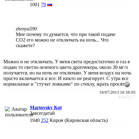
1001
79
zhenya590
Мне почему то думается, что при такой подаче
СО2 его можно не отключать на ночь... Что
скажете?
Можно и не отключать. У меня света предостаточно и газ я
подаю то светло-зеленого цвета дропчекера, около 30 мг/л
получается, но на ночь не отключаю. У меня воздух на ночь
просто включается и все. И никто не реагирует. С утра все
нормальные и "стучат ложками" по стеклу, жрать просят
19/07/2013 16:56:05
#1843127
Martovsky Kot
Завсегдатай
1940
252
Киров (Кировская область)