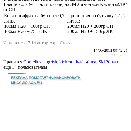
1
часть воды(= 1 части к соде) на
3/4
Лимонной Кислоты(ЛК)
от СП
Если в цифрах на бутылку 0,5
Пропорция на бутылку 1-1,5
литра:
литра:
100мл H20 + 100гр СП
200мл H20 + 200гр СП
100мл H20 + 75гр ЛК
200мл H20 + 150гр ЛК
Изменено 4.7.14 автор AquaCross
14/05/2012 09:42:21
#1624919
Нравится
Cornelius
,
angrish
,
kichrot
,
dyada-dima
,
Sk13dust
и
еще
14 пользователям