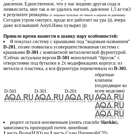
давления. Единственное, что у нас видимо другая сода и
лимкислота, мне так и не удалось нагнать давление 1,5 кг/см3
в результате реакции
.
(в 2х литровых бутылках это тяжело и затратно по реагентам)
Сегодня утром смотрел, вроде все работает на ура ))), вчера
даже всплывший Ануб.Нана пузырял )))
Пришло время вынести в шапку пару особенностей:
Я покупал систему с крышками под "кодовым названием"
D-201
, позже появилась усовершенствованная система с
крышками
D-301
с компактной металлической фурнитурой.
!Сейчас актуальна версия
D-501
монолитный "брусок" с
отверстиями под бутылки в 2х модификациях корпуса: из
металла и пластика, а вся фурнитура перекочевала из
D-301
.
обратные
клапаны
(подходящие ко
всем моделям)
D-501
D-301
D-201
рецепт остался неизменным (опять спасибо
Slavkin
),
зависимость пропорций почти линейная:
1
часть Воды(H2O) на
1
часть Соды Пищевой(СП)