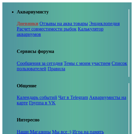
Аквариумисту
Дневники
Отзывы на аква товары
Энциклопедия
Расчет совместимости рыбок
Калькулятор
аквариумов
Сервисы форума
Сообщения за сегодня
Темы с моим участием
Список
пользователей
Правила
Общение
Календарь событий
Чат в Telegram
Аквариумисты на
карте
Группа в VK
Интересно
Наши Магазины
Мы все :)
Игра на память