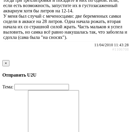
тогда три трёхлитровки и посадите в них по одной. Или,
если есть возможность, запустите их в густозасаженный
аквариум хотя бы литров на 12-14.
У меня был случай с меченосцами: две беременных самки
сидели в аквасе на 28 литров. Одна начала рожать, вторая
начала их со страшной силой жрать. Часть мальков я успел
выловить, но самка всё равно накушалась так, что заболела и
сдохла (сама была "на сносях").
11/04/2010 11:43:28
#1106708
×
Отправить U2U
Тема: