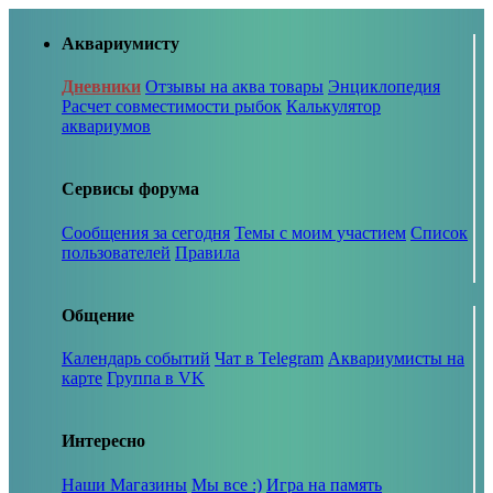
Аквариумисту
Дневники
Отзывы на аква товары
Энциклопедия
Расчет совместимости рыбок
Калькулятор
аквариумов
Сервисы форума
Сообщения за сегодня
Темы с моим участием
Список
пользователей
Правила
Общение
Календарь событий
Чат в Telegram
Аквариумисты на
карте
Группа в VK
Интересно
Наши Магазины
Мы все :)
Игра на память