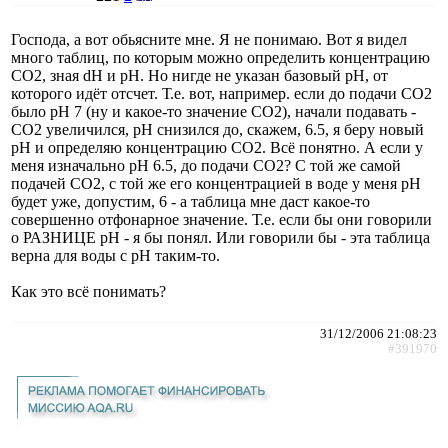
Господа, а вот обьясните мне. Я не понимаю. Вот я видел
много таблиц, по которым можно определить концентрацию
СО2, зная dH и pH. Но нигде не указан базовый pH, от
которого идёт отсчет. Т.е. вот, например. если до подачи СО2
было pH 7 (ну и какое-то значение СО2), начали подавать -
СО2 увеличился, pH снизился до, скажем, 6.5, я беру новый
pH и определяю концентрацию СО2. Всё понятно. А если у
меня изначально pH 6.5, до подачи СО2? С той же самой
подачей СО2, с той же его концентрацией в воде у меня pH
будет уже, допустим, 6 - а таблица мне даст какое-то
совершенно отфонарное значение. Т.е. если бы они говорили
о РАЗНИЦЕ pH - я бы понял. Или говорили бы - эта таблица
верна для воды с pH таким-то.
Как это всё понимать?
31/12/2006 21:08:23
#391970