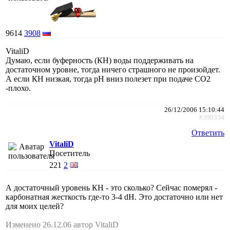
9614
3908
VitaliD
Думаю, если буферность (КН) воды поддерживать на
достаточном уровне, тогда ничего страшного не произойдет.
А если КН низкая, тогда рН вниз полезет при подаче СО2
-плохо.
26/12/2006 15:10:44
#390334
Ответить
VitaliD
Посетитель
221
2
А достаточный уровень КН - это сколько? Сейчас померял -
карбонатная жесткость где-то 3-4 dH. Это достаточно или нет
для моих целей?
Изменено 26.12.06 автор VitaliD