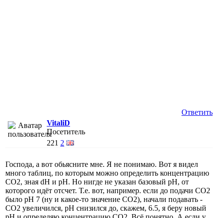
Ответить
VitaliD
Посетитель
221
2
Господа, а вот обьясните мне. Я не понимаю. Вот я видел
много таблиц, по которым можно определить концентрацию
СО2, зная dH и pH. Но нигде не указан базовый pH, от
которого идёт отсчет. Т.е. вот, например. если до подачи СО2
было pH 7 (ну и какое-то значение СО2), начали подавать -
СО2 увеличился, pH снизился до, скажем, 6.5, я беру новый
pH и определяю концентрацию СО2. Всё понятно. А если у