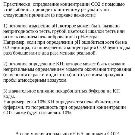
Практически, определение концентрации CO2 с помощью
этой таблицы приводит к неточному результату по
следующим причинам (в порядке важности):
1) неточное измерение pH, которое может быть вызвано
непригодностью теста, грубой цветовой шкалой теста или
использованием некалиброванного pH-метра.
Например, если при определении pH ошибиться хотя бы на
0.3 единицы, то определенная концентрация CO2 будет в два
раза больше или в два раза меньше реальной.
2) неточное определение KH, которое может быть вызвано
неправильным определением момента окончания титрования
(изменения окраски индикатора) и отсутствием продувки
пробы атмосферным воздухом.
3) значительное влияние некарбонатных буферов на KH
воды.
Например, если 10% KH определяется некарбонатными
буферами, то погрешность при определении концентрации
CO2 также будет составлять 10%.
А если у меня изначально pH 6.5, до подачи СО2?