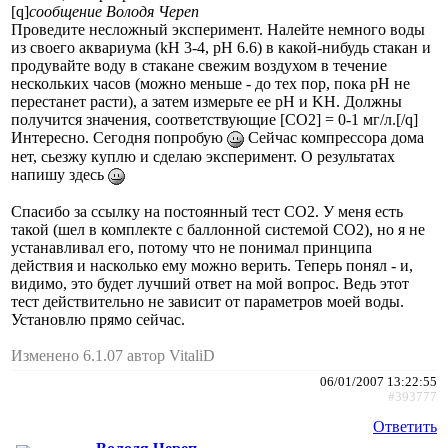
[q]
сообщение Володя Череп
Проведите несложный эксперимент. Налейте немного воды
из своего аквариума (kH 3-4, pH 6.6) в какой-нибудь стакан и
продувайте воду в стакане свежим воздухом в течение
нескольких часов (можно меньше - до тех пор, пока pH не
перестанет расти), а затем измерьте ее pH и KH. Должны
получится значения, соответствующие [CO2] = 0-1 мг/л.[/q]
Интересно. Сегодня попробую
Сейчас компрессора дома
нет, сьезжу куплю и сделаю эксперимент. О результатах
напишу здесь
Спасибо за ссылку на постоянный тест СО2. У меня есть
такой (шел в комплекте с баллонной системой СО2), но я не
устанавливал его, потому что не понимал принципа
действия и насколько ему можно верить. Теперь понял - и,
видимо, это будет лучший ответ на мой вопрос. Ведь этот
тест действительно не зависит от параметров моей воды.
Установлю прямо сейчас.
Изменено 6.1.07 автор VitaliD
06/01/2007 13:22:55
#393777
Ответить