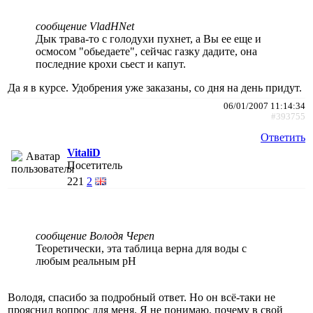
сообщение VladHNet
Дык трава-то с голодухи пухнет, а Вы ее еще и
осмосом "обьедаете", сейчас газку дадите, она
последние крохи сьест и капут.
Да я в курсе. Удобрения уже заказаны, со дня на день придут.
06/01/2007 11:14:34
#393755
Ответить
VitaliD
Посетитель
221
2
сообщение Володя Череп
Теоретически, эта таблица верна для воды с
любым реальным pH
Володя, спасибо за подробный ответ. Но он всё-таки не
прояснил вопрос для меня. Я не понимаю, почему в свой