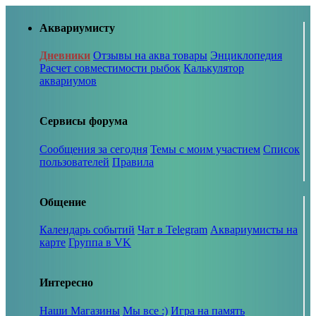
Аквариумисту
Дневники
Отзывы на аква товары
Энциклопедия
Расчет совместимости рыбок
Калькулятор
аквариумов
Сервисы форума
Сообщения за сегодня
Темы с моим участием
Список
пользователей
Правила
Общение
Календарь событий
Чат в Telegram
Аквариумисты на
карте
Группа в VK
Интересно
Наши Магазины
Мы все :)
Игра на память