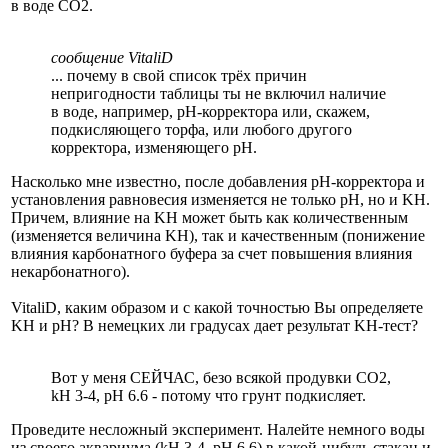
в воде CO2.
сообщение VitaliD
... почему в свой список трёх причин
непригодности таблицы ты не включил наличие
в воде, например, pH-корректора или, скажем,
подкисляющего торфа, или любого другого
корректора, изменяющего pH.
Насколько мне известно, после добавления pH-корректора и
установления равновесия изменяется не только pH, но и KH.
Причем, влияние на KH может быть как количественным
(изменяется величина KH), так и качественным (понижение
влияния карбонатного буфера за счет повышения влияния
некарбонатного).
VitaliD, каким образом и с какой точностью Вы определяете
KH и pH? В немецких ли градусах дает результат KH-тест?
Вот у меня СЕЙЧАС, безо всякой продувки CO2,
kH 3-4, pH 6.6 - потому что грунт подкисляет.
Проведите несложный эксперимент. Налейте немного воды
из своего аквариума (kH 3-4, pH 6.6) в какой-нибудь стакан и