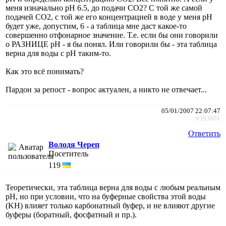
меня изначально pH 6.5, до подачи СО2? С той же самой
подачей СО2, с той же его концентрацией в воде у меня pH
будет уже, допустим, 6 - а таблица мне даст какое-то
совершенно отфонарное значение. Т.е. если бы они говорили
о РАЗНИЦЕ pH - я бы понял. Или говорили бы - эта таблица
верна для воды с pH таким-то.
Как это всё понимать?
Пардон за репост - вопрос актуален, а никто не отвечает...
05/01/2007 22:07:47
#393601
Ответить
Володя Череп
Посетитель
119
Теоретически, эта таблица верна для воды с любым реальным
pH, но при условии, что на буферные свойства этой воды
(KH) влияет только карбонатный буфер, и не влияют другие
буферы (боратный, фосфатный и пр.).