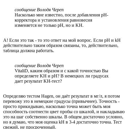
сообщение Володя Череп
Насколько мне известно, после добавления pH-
корректора и установления равновесия
изменяется не только pH, но и KH.
А! Если это так - то это ответ на мой вопрос. Если pH и kH
действительно таким образом связаны, то, действительно,
таблица должна работать.
сообщение Володя Череп
VitaliD, каким образом и с какой точностью Вы
определяете KH и pH? В немецких ли градусах
дает результат KH-тест?
Определяю тестом Hagen, он даёт результат в мг/л, я потом
перевожу это в немецкие градусы (привычнее). Точность -
просто прикидываю, насколько точна может быть моя
способность соотнести цвет пробы со шкалой, и накладываю
это на шаг собственно шкалы. В общем достаточно условно,
но я думаю, что моя оценка kH в 3-4 достаточно точна. Тест
свежий, не просроченный.