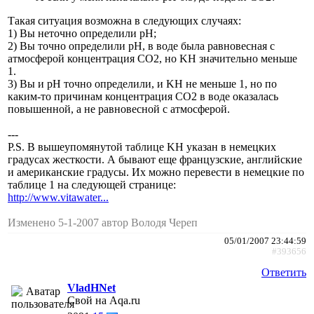
Такая ситуация возможна в следующих случаях:
1) Вы неточно определили pH;
2) Вы точно определили pH, в воде была равновесная с
атмосферой концентрация CO2, но KH значительно меньше
1.
3) Вы и pH точно определили, и KH не меньше 1, но по
каким-то причинам концентрация CO2 в воде оказалась
повышенной, а не равновесной с атмосферой.
---
P.S. В вышеупомянутой таблице KH указан в немецких
градусах жесткости. А бывают еще французские, английские
и американские градусы. Их можно перевести в немецкие по
таблице 1 на следующей странице:
http://www.vitawater...
Изменено 5-1-2007 автор Володя Череп
05/01/2007 23:44:59
#393656
Ответить
VladHNet
Свой на Aqa.ru