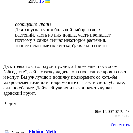
2091
15
сообщение VitaliD
Для запуска купил большой набор разных
растений, часть из них пошла, часть пропадает,
поэтому в банке сейчас некоторые растения,
точнее некотрые их листья, буквально гниют
Дык трава-то с голодухи пухнет, а Вы ее еще и осмосом
"обьедаете", сейчас газку дадите, она последние крохи сьест
и капут. Вы уж лучше в водичку подкормите ее хоть-бы
макроэлементами или повремените с газом и света убавьте,
сильно убавьте. Дайте ей укорениться и начать кушать
адовский грунт.
Вадим.
06/01/2007 02:25:48
#393712
Ответить
Elohim_Meth