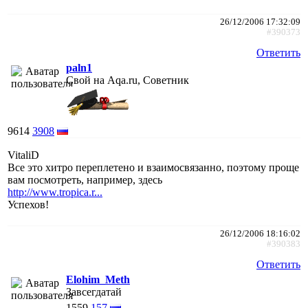
26/12/2006 17:32:09
#390373
Ответить
paln1
Свой на Aqa.ru, Советник
9614
3908
VitaliD
Все это хитро переплетено и взаимосвязанно, поэтому проще
вам посмотреть, например, здесь
http://www.tropica.r...
Успехов!
26/12/2006 18:16:02
#390383
Ответить
Elohim_Meth
Завсегдатай
1559
157