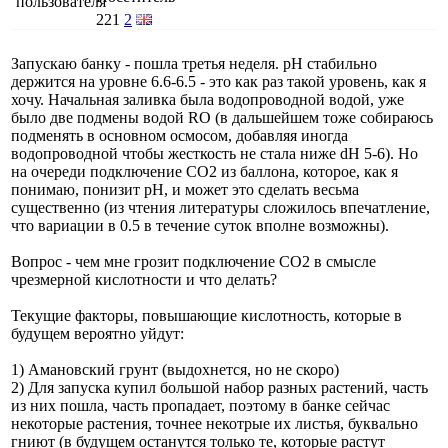
221
2
Запускаю банку - пошла третья неделя. pH стабильно
держится на уровне 6.6-6.5 - это как раз такой уровень, как я
хочу. Начальная заливка была водопроводной водой, уже
было две подмены водой RO (в дальшейшем тоже собираюсь
подменять в основном осмосом, добавляя иногда
водопроводной чтобы жесткость не стала ниже dH 5-6). Но
на очереди подключение CO2 из баллона, которое, как я
понимаю, понизит pH, и может это сделать весьма
существенно (из чтения литературы сложилось впечатление,
что вариации в 0.5 в течение суток вполне возможны).
Вопрос - чем мне грозит подключение СО2 в смысле
чрезмерной кислотности и что делать?
Текущие факторы, повышающие кислотность, которые в
будущем вероятно уйдут:
1) Амановский грунт (выдохнется, но не скоро)
2) Для запуска купил большой набор разных растений, часть
из них пошла, часть пропадает, поэтому в банке сейчас
некоторые растения, точнее некотрые их листья, буквально
гниют (в будущем останутся только те, которые растут