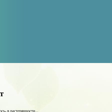
т
ось- в растерянности...