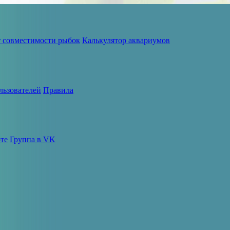
т совместимости рыбок
Калькулятор аквариумов
льзователей
Правила
те
Группа в VK