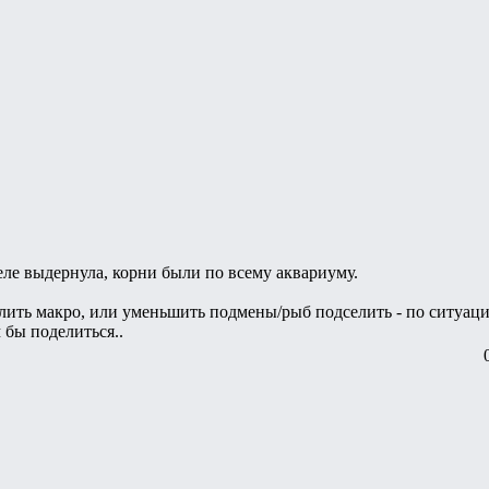
еле выдернула, корни были по всему аквариуму.
лить макро, или уменьшить подмены/рыб подселить - по ситуаци
м бы поделиться..