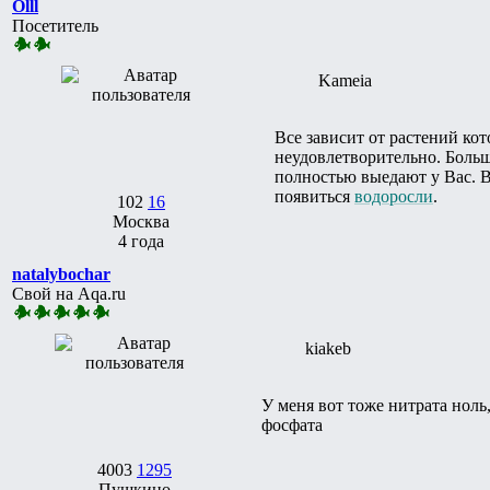
Olll
Посетитель
Kameia
Все зависит от растений кот
неудовлетворительно. Больш
полностью выедают у Вас. В 
появиться
водоросли
.
102
16
Москва
4 года
natalybochar
Свой на Aqa.ru
kiakeb
У меня вот тоже нитрата ноль,
фосфата
4003
1295
Пушкино