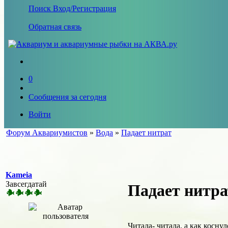
Поиск
Вход/Регистрация
Обратная связь
0
Сообщения за сегодня
Войти
Форум Аквариумистов
»
Вода
»
Падает нитрат
Kameia
Завсегдатай
Падает нитра
Читала- читала, а как коснул