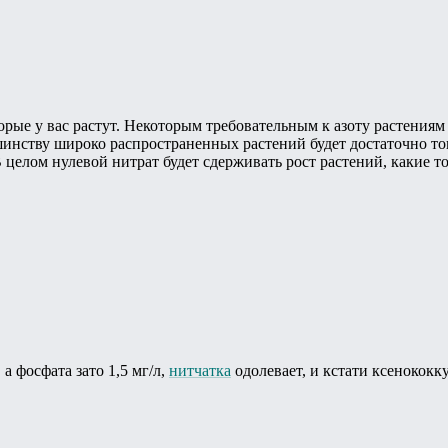
орые у вас растут. Некоторым требовательным к азоту растениям б
инству широко распространенных растений будет достаточно того
целом нулевой нитрат будет сдерживать рост растений, какие то
 а фосфата зато 1,5 мг/л,
нитчатка
одолевает, и кстати ксенококку