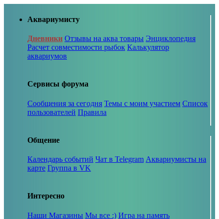
Аквариумисту
Дневники
Отзывы на аква товары
Энциклопедия
Расчет совместимости рыбок
Калькулятор
аквариумов
Сервисы форума
Сообщения за сегодня
Темы с моим участием
Список
пользователей
Правила
Общение
Календарь событий
Чат в Telegram
Аквариумисты на
карте
Группа в VK
Интересно
Наши Магазины
Мы все :)
Игра на память