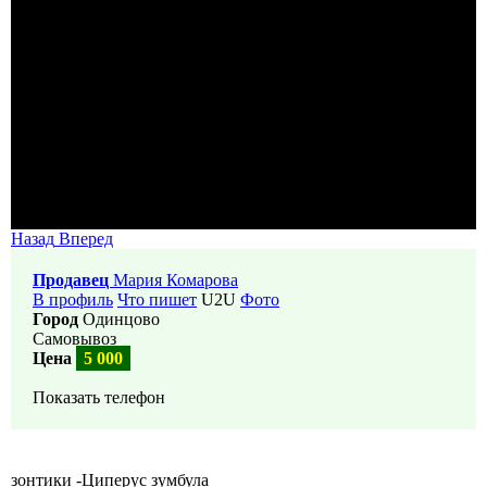
Назад
Вперед
Продавец
Мария Комарова
В профиль
Что пишет
U2U
Фото
Город
Одинцово
Самовывоз
Цена
5 000
Показать телефон
зонтики -Циперус зумбула