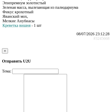
Эпипремнум золотистый
Зеленая масса, вылезающая из палюдариума
Фикус крохотный
Яванский мох,
Мелкие Анубиасы
Креветка
вишня
- 1 шт
08/07/2026 23:12:28
#3245668
×
Отправить U2U
Тема: