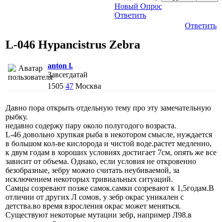
Новый Опрос
Ответить
Ответить
L-046 Hypancistrus Zebra
anton l.
Завсегдатай
1505
47
Москва
Давно пора открыть отдельную тему про эту замечательную
рыбку.
недавно содержу пару около полугодого возраста.
L-46 довольно хрупкая рыба в некотором смысле, нуждается
в большом кол-ве кислорода и чистой воде.растет медленно,
к двум годам в хороших условиях достигает 7см, опять же все
зависит от объема. Однако, если условия не откровенно
безобразные, зебру можно считать неубиваемой, за
исключением некоторых тривиальных ситуаций.
Самцы созревают позже самок.самки созревают к 1,5годам.В
отличии от других Л сомов, у зебр окрас уникален с
детства.во время взросления окрас может меняться.
Существуют некоторые мутации зебр, например Л98.в