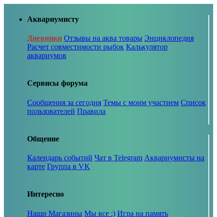
Аквариумисту
Дневники
Отзывы на аква товары
Энциклопедия
Расчет совместимости рыбок
Калькулятор
аквариумов
Сервисы форума
Сообщения за сегодня
Темы с моим участием
Список
пользователей
Правила
Общение
Календарь событий
Чат в Telegram
Аквариумисты на
карте
Группа в VK
Интересно
Наши Магазины
Мы все :)
Игра на память