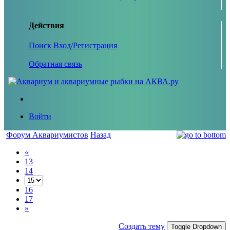
Действия
Поиск
Вход/Регистрация
Обратная связь
Войти
Форум Аквариумистов
Назад
«
13
14
16
17
»
Создать тему
Toggle Dropdown