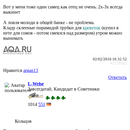
Вот у меня тоже один самец как отец не очень. 2х-3х всегда
выкинет
А ловля молоди в общей банке - не проблема.
Кладу склееные пирамидой трубки для
креветок
(купил в
нете для сомов - потом смеялся над размером) утром можно
вынимать
02/02/2016 16:32:52
#2179562
Нравится
argan13
Ответить
L-Welse
Завсегдатай, Кандидат в Советники
1014
551
Кольцов