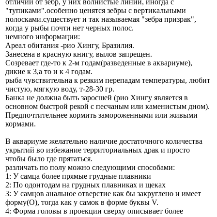
отличии от зебр, у них волнистые линии, иногда с
"тупиками".особенно ценятся зебры с вертикальными
полосками.существует и так называемая "зебра призрак",
когда у рыбы почти нет черных полос.
немного информации:
Ареал обитания -рио Хингу, Бразилия.
Занесена в красную книгу, вылов запрещен.
Созревает где-то к 2-м годам(разведенные в аквариуме),
дикие к 3,а то и к 4 годам.
рыба чувствительна к резким перепадам температуры, любит
чистую, мягкую воду, т-28-30 гр.
Банка не должна быть заросшей (рио Хингу является в
основном быстрой рекой с песчаным или каменистым дном).
Предпочтительнее кормить замороженными или живыми
кормами.
В аквариуме желательно наличие достаточного количества
укрытий во избежание территориальных драк и просто
чтобы было где прятаться.
различать по полу можно следующими способами:
1: У самца более прямые грудные плавники
2: По одонтодам на грудных плавниках и щеках
3: У самцов анальное отверстие как бы закруглено и имеет
форму(O), тогда как у самок в форме буквы V.
4: Форма головы в проекции сверху описывает более