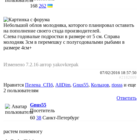
168
262
Небольшой облов молодняка, которого планировал оставить
на пополнение своего стада производителей.
Слева годовалые подростки в размере от 5 см. Справа
молодняк 3см в перемешку с полугодовалыми рыбами в
размере 4см+
Изменено 7.2.16 автор yakovkrepak
07/02/2016 18:57:50
#2182009
Нравится
Пелена_СПб
,
AllDim
,
Gnus55
,
Кольцов
,
riosss
и еще
2 пользователям
Ответить
Gnus55
Посетитель
60
38
Санкт-Петербург
растем понемногу