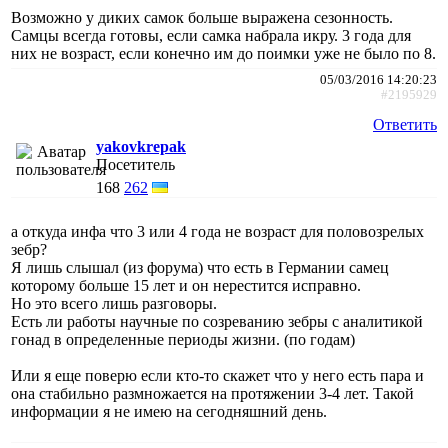
Возможно у диких самок больше выражена сезонность.
Самцы всегда готовы, если самка набрала икру. 3 года для
них не возраст, если конечно им до поимки уже не было по 8.
05/03/2016 14:20:23
#2195929
Ответить
yakovkrepak
Посетитель
168
262
а откуда инфа что 3 или 4 года не возраст для половозрелых
зебр?
Я лишь слышал (из форума) что есть в Германии самец
которому больше 15 лет и он нерестится исправно.
Но это всего лишь разговоры.
Есть ли работы научные по созреванию зебры с аналитикой
гонад в определенные периоды жизни. (по годам)
Или я еще поверю если кто-то скажет что у него есть пара и
она стабильно размножается на протяжении 3-4 лет. Такой
информации я не имею на сегодняшний день.