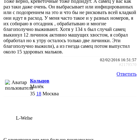
Тоже верно, креветочные тоже подойдут. А самец у вас как
раз таки даже очень. Он выбрасывает или инфицированных
или с подозрением на это и что бы не рисковать всей кладкой
они идут в расход. У меня часто такое и у разных номеров, я
их собираю в отсадник , обрабатываю и многие
благополучно выживают. Хотя у 134 х был случай самец
выкинул 12 личинок активно машущих хвостом, я собрал
обработал но к утру осталось только две личинки. Эти
благополучно выжили), а из гнезда самец потом выпустил
около 15 здоровых мальков.
02/02/2016 16:51:57
#2179570
Ответить
Кольцов
Малёк
35
18
Москва
L-Welse
С креветочными мне больше понравилось.