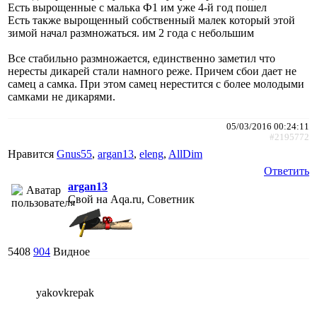
Есть вырощенные с малька Ф1 им уже 4-й год пошел
Есть также вырощенный собственный малек который этой
зимой начал размножаться. им 2 года с небольшим
Все стабильно размножается, единственно заметил что
нересты дикарей стали намного реже. Причем сбои дает не
самец а самка. При этом самец нерестится с более молодыми
самками не дикарями.
05/03/2016 00:24:11
#2195772
Нравится
Gnus55
,
argan13
,
eleng
,
AllDim
Ответить
argan13
Свой на Aqa.ru, Советник
5408
904
Видное
yakovkrepak