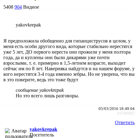
5408
904
Видное
yakovkrepak
Я предположила обобщенно для гипанциструсов в целом, у
меня есть особи другого вида, которые стабильно нерестятся
уже 5 лет, ДО первого нереста они прожили у меня полтора
года, да и куплены они были дикарями уже почти
взрослыми, т. е. примерно в 1,5-летнем возрасте, выходит
сейчас им по 8 лет. Наверняка найдутся и на нашем форуме, у
кого нерестятся 3-4 года именно зебры. Но не уверена, что вы
в это поверите, ведь это тоже будут
сообщение yakovkrepak
Но это всего лишь разговоры.
05/03/2016 18:49:04
#2196082
Ответить
yakovkrepak
Посетитель