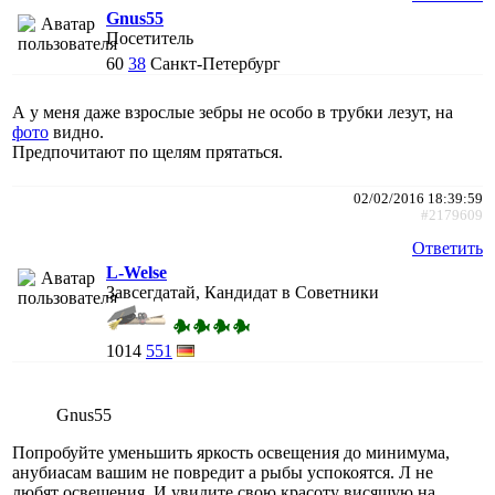
Gnus55
Посетитель
60
38
Санкт-Петербург
А у меня даже взрослые зебры не особо в трубки лезут, на
фото
видно.
Предпочитают по щелям прятаться.
02/02/2016 18:39:59
#2179609
Ответить
L-Welse
Завсегдатай, Кандидат в Советники
1014
551
Gnus55
Попробуйте уменьшить яркость освещения до минимума,
анубиасам вашим не повредит а рыбы успокоятся. Л не
любят освещения. И увидите свою красоту висящую на