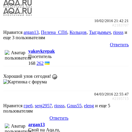
10/02/2016 21:42:21
#2183707
Нравится
argan13
,
Пелена_СПб
,
Кольцов
,
Тыгдымыч
,
riosss
и
еще
3 пользователям
Ответить
yakovkrepak
Посетитель
168
262
Хороший улов сегодня!
04/03/2016 22:55:47
#2195715
Нравится
греб
,
serg2957
,
riosss
,
Gnus55
,
eleng
и еще
5
пользователям
Ответить
argan13
Свой на Aqa.ru,