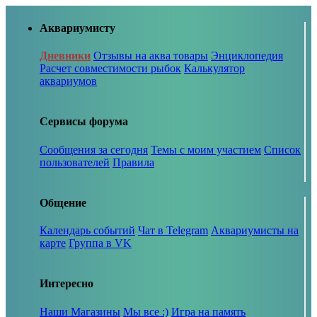
Аквариумисту
Дневники
Отзывы на аква товары
Энциклопедия
Расчет совместимости рыбок
Калькулятор
аквариумов
Сервисы форума
Сообщения за сегодня
Темы с моим участием
Список
пользователей
Правила
Общение
Календарь событий
Чат в Telegram
Аквариумисты на
карте
Группа в VK
Интересно
Наши Магазины
Мы все :)
Игра на память