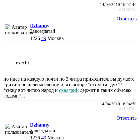
14/04/2010 16:02:46
#1109703
Ответить
Dzhanny
Завсегдатай
1226
49
Москва
execbx
по идее на каждую почти по 3 литра приходится. вы думаете
критичное перенаселение и все вскоре "испустят дух"?!
*сижу вот читаю народ и
скалярий
держит в таких объемах
годами*...
14/04/2010 16:04:50
#1109704
Ответить
Dzhanny
Завсегдатай
1226
49
Москва