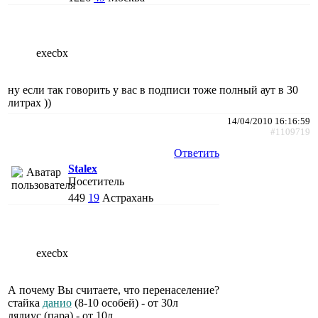
execbx
ну если так говорить у вас в подписи тоже полный аут в 30
литрах ))
14/04/2010 16:16:59
#1109719
Ответить
Stalex
Посетитель
449
19
Астрахань
execbx
А почему Вы считаете, что перенаселение?
стайка
данио
(8-10 особей) - от 30л
лялиус (пара) - от 10л