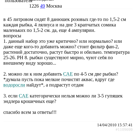
1226
49
Москва
в 45 литровом сидят 8 данюшек розовых где-то по 1,5-2 см
каждая рыбка, 4 лялиуса и на дне 3 крапчатых сомика
маленьких по 1,5-2 см. да, еще 4 ампулярии.
вопросы
1. данный набор это уже критично? или нормально? или
даже еще кого-то добавить можно? стоит фильтр фан-2,
растений достаточно, растут быстро и обильно. температура
25-26. PH 8. рыбки существуют мирно, чуют себя по
внешнему виду хорошо...
2. можно ли к ним добавить
САЕ
по 4-5 см две рыбки?
*думала пусть пока мелкие почистят аквас, вдруг где
водоросли
найдут*, а подрастут отдам
3. если
САЕ
категорически нельзя можно ли 3-5 гупяшек
эндлера крошечных еще?
спасибо всем за ответы!!!
14/04/2010 15:57:41
#1109699