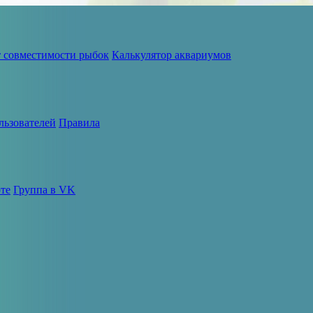
т совместимости рыбок
Калькулятор аквариумов
льзователей
Правила
те
Группа в VK