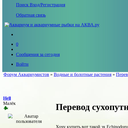
Поиск
Вход/Регистрация
Обратная связь
0
Сообщения за сегодня
Войти
Форум Аквариумистов
»
Водные и болотные растения
»
Перев
Hell
Малёк
Перевод сухопутн
Хочу купить вот такой эх Echinodorus 