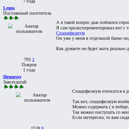
7 года
Legos
Постоянный посетитель
А я такой вопрос даж побоялся спр
Я сам проэксперементировал вот с 
Спацифилиум
Он уже у меня в отдельной банке не
Как думаете он будет жить реально д
795
3
Покров
1 года
Hennessy
Завсегдатай
Спацифилиум относится к ро
Так вот, спацифилиум вообщ
Можно содержать ( и вобще
Так можно поступать со мн
Если интересно, то вам сюд
1528
9