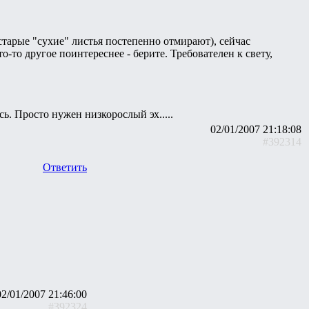
старые "сухие" листья постепенно отмирают), сейчас
то-то другое поинтереснее - берите. Требователен к свету,
сь. Просто нужен низкорослый эх.....
02/01/2007 21:18:08
#392314
Ответить
02/01/2007 21:46:00
#392324