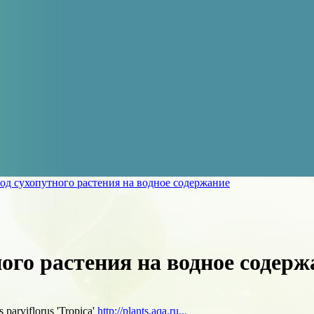
од сухопутного растения на водное содержание
ого растения на водное содерж
parviflorus 'Tropica'
http://plants.aqa.ru...