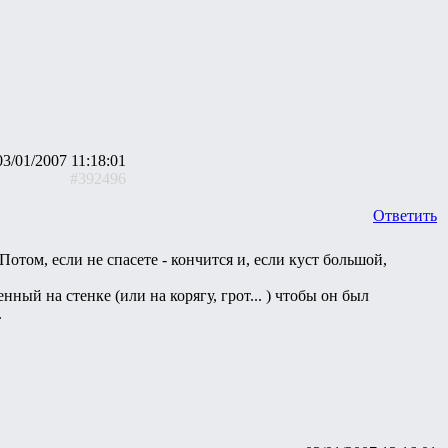
03/01/2007 11:18:01
#392496
Ответить
отом, если не спасете - кончится и, если куст большой,
ный на стенке (или на корягу, грот... ) чтобы он был
.