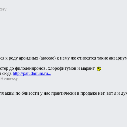
essy
 к роду ароидных (araceae) к нему же относятся такие аквариу
стер до филодендронов, хлорофитумов и марант.
ам сюда
http://paludarium.ru...
 Hennessy
ля аквы по близости у нас практически в продаже нет, вот я и 