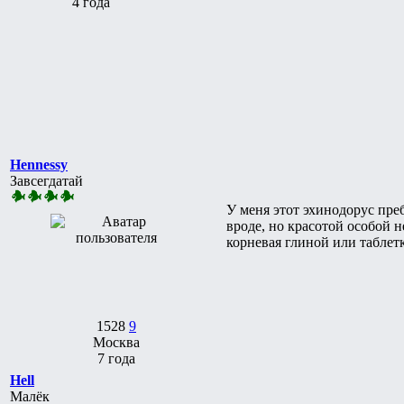
4 года
Hennessy
Завсегдатай
У меня этот эхинодорус пре
вроде, но красотой особой н
корневая глиной или таблет
1528
9
Москва
7 года
Hell
Малёк