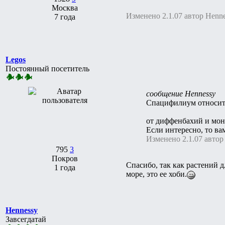
Москва
Изменено 2.1.07 автор Henn
7 года
Legos
Постоянный посетитель
сообщение Hennessy
Спацифилиум относится
от диффенбахий и мон
Если интересно, то в
Изменено 2.1.07 автор
795
3
Покров
Спасибо, так как растений д
1 года
море, это ее хоби.
Hennessy
Завсегдатай