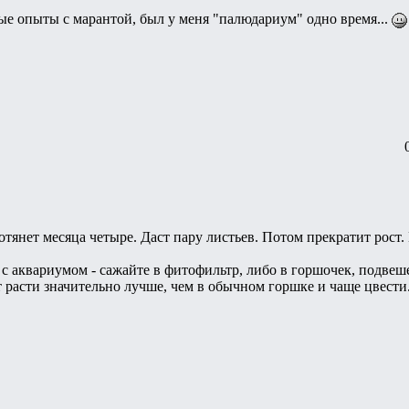
е опыты с марантой, был у меня "палюдариум" одно время...
нет месяца четыре. Даст пару листьев. Потом прекратит рост. П
 с аквариумом - сажайте в фитофильтр, либо в горшочек, подвешен
ет расти значительно лучше, чем в обычном горшке и чаще цвести