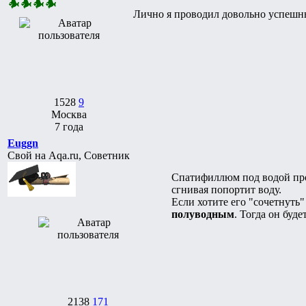
Лично я проводил довольно успешны
1528
9
Москва
7 года
Euggn
Свой на Aqa.ru, Советник
Спатифиллюм под водой протя
сгнивая попортит воду.
Если хотите его "сочетнуть"
полуводным
. Тогда он буд
2138
171