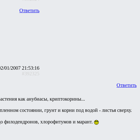
Ответить
02/01/2007 21:53:16
#392325
Ответить
астения как анубиасы, криптокорины...
ленном состоянии, грунт и корни под водой - листья сверху.
до филодендронов, хлорофитумов и марант.