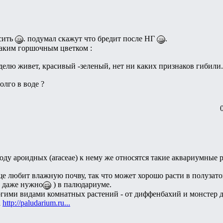
осить
. подумал скажут что бредит после НГ
.
таким горшочным цветком :
делю живет, красивый -зеленый, нет ни каких признаков гибили.
олго в воде ?
ду ароидных (araceae) к нему же относятся такие аквариумные р
е любит влажную почву, так что может хорошо расти в полузатоп
, даже нужно
) в палюдариуме.
огими видами комнатных растений - от диффенбахий и монстер 
а
http://paludarium.ru...