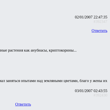
02/01/2007 22:47:35
#392347
Ответить
мные растения как анубиасы, криптокорины...
думал заняться опытами над земляными цветами, благо у жены их
03/01/2007 02:43:55
#392430
Ответить