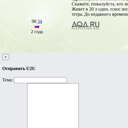
Скажите, пожалуйста, кто з
Живет в 20 л один, плюс не
тетра. До недавнего времен
98
34
2 года
×
Отправить U2U
Тема: