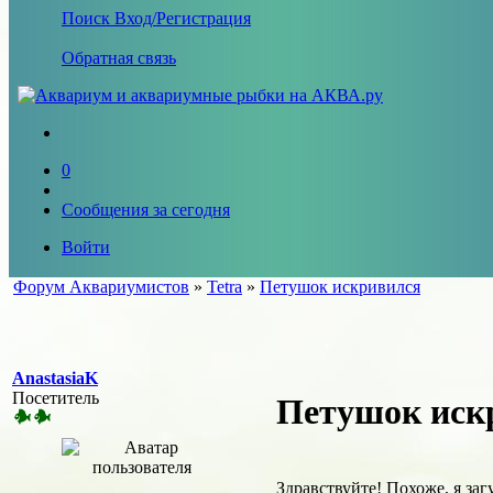
Поиск
Вход/Регистрация
Обратная связь
0
Сообщения за сегодня
Войти
Форум Аквариумистов
»
Tetra
»
Петушок искривился
AnastasiaK
Посетитель
Петушок иск
Здравствуйте! Похоже, я за