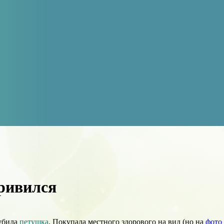
ривился
губила
петушка
. Покупала местного здорового на вид (но на
фото