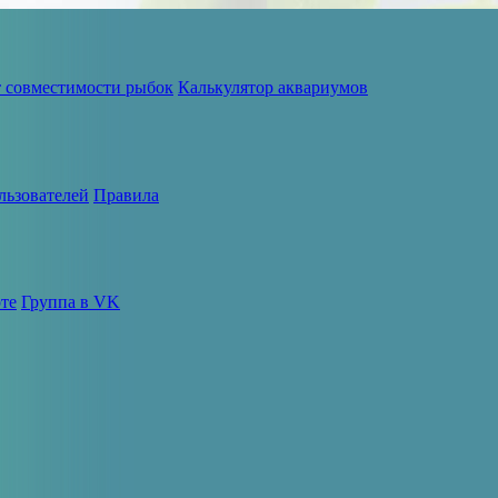
т совместимости рыбок
Калькулятор аквариумов
льзователей
Правила
те
Группа в VK