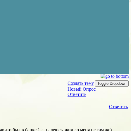
Создать тему
Toggle Dropdown
Новый Опрос
Ответить
Ответить
авито был в банке 1 л, надеюсь, жил до меня не там же).