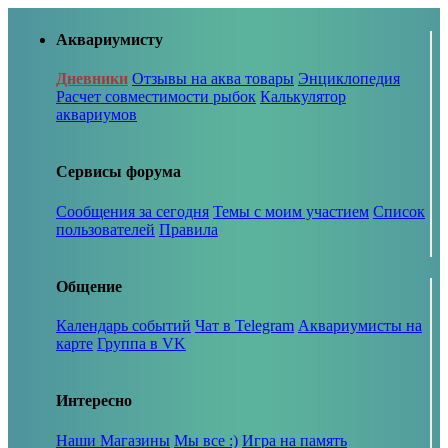
Аквариумисту
Дневники
Отзывы на аква товары
Энциклопедия
Расчет совместимости рыбок
Калькулятор
аквариумов
Сервисы форума
Сообщения за сегодня
Темы с моим участием
Список
пользователей
Правила
Общение
Календарь событий
Чат в Telegram
Аквариумисты на
карте
Группа в VK
Интересно
Наши Магазины
Мы все :)
Игра на память