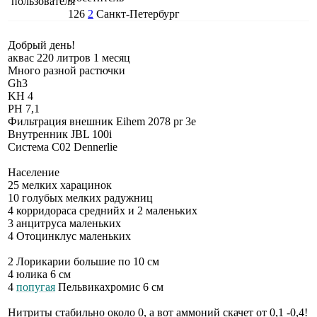
126
2
Санкт-Петербург
Добрый день!
аквас 220 литров 1 месяц
Много разной растючки
Gh3
KH 4
PH 7,1
Фильтрация внешник Eihem 2078 pr 3e
Внутренник JBL 100i
Система C02 Dennerlie
Население
25 мелких харацинок
10 голубых мелких радужниц
4 корридораса среднийх и 2 маленьких
3 анцитруса маленьких
4 Отоцинклус маленьких
2 Лорикарии большие по 10 см
4 юлика 6 см
4
попугая
Пельвикахромис 6 см
Нитриты стабильно около 0, а вот аммоний скачет от 0,1 -0,4!