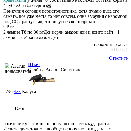
креветками
у жены "0", хотя видно как лежат остатки корма в
"шубке2 из бактерий
Прикупил сегодня перистолистника, хотя думаю куда его
сажать, все уже места то нет совсем, одна амбулия с кабомбой
под CO2 растут так, что не успеваю подрезать.
СВет
2 лампы Т8 по 30 втДеннерли амазон дэй и конго вайт +1
лампа Т5 54 ват амазон дэй
12/04/2010 15:40:21
#1107671
Ответить
Шкет
Свой на Aqa.ru, Советник
5796
438
Калуга
Daor
население у вас вполне нормальное...есть куда расти
И света достаточно....вообще непонятно, откуда у вас