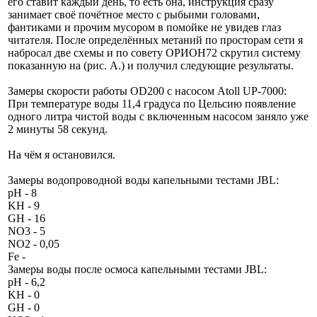
его ставит каждый день, то есть она, инструкция сразу
занимает своё почётное место с рыбьими головами,
фантиками и прочим мусором в помойке не увидев глаз
читателя. После определённых метаний по просторам сети я
набросал две схемы и по совету ОРИОН72 скрутил систему
показанную на (рис. A.) и получил следующие результаты.
Замеры скорости работы OD200 с насосом Atoll UP-7000:
При температуре воды 11,4 градуса по Цельсию появление
одного литра чистой воды с включенным насосом заняло уже
2 минуты 58 секунд.
На чём я остановился.
Замеры водопроводной воды капельными тестами JBL:
pH - 8
KH - 9
GH - 16
NO3 - 5
NO2 - 0,05
Fe -
Замеры воды после осмоса капельными тестами JBL:
pH - 6,2
KH - 0
GH - 0