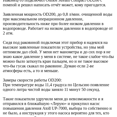
Наконец-то подключил Osmos Stream Compact OD200 с
помпой и решил написать отчёт может, кому пригодится.
Заявленная мощность OD200, до 0,8 л/мин. очищенной воды
при максимальном операционном давлении,
производительность ниже при более низком давлении в
водопроводе. Работает на низком давлении в водопроводе от
2 атм.
Сидя под раковиной подключая этот прибор я надеялся на
высокие заявленные показатели устройства, но увы мой
оптимизм дал сбой. У меня нет манометра и до сих пор я не
знаю какое давление у меня в системе, не такое слабое что-бы
можно было заткнуть кран пальцем, но и не такое высокое
что-бы гусак скакал по раковине. Думаю если 2-ве
атмосферы есть, а то и меньше.
Замеры скорости работы OD200:
При температуре воды 11,4 градуса по Цельсию появление
одного литра чистой воды заняло 11 минут 50 секунд.
Такие показатили удручили меня до невозможности и я
отправился в ближайшую «Лерую» и прикупил насос
повышения давления Atoll UP-7000, выбора то собственно и
не было, а инструкция у этого насоса вероятно для тех, кто