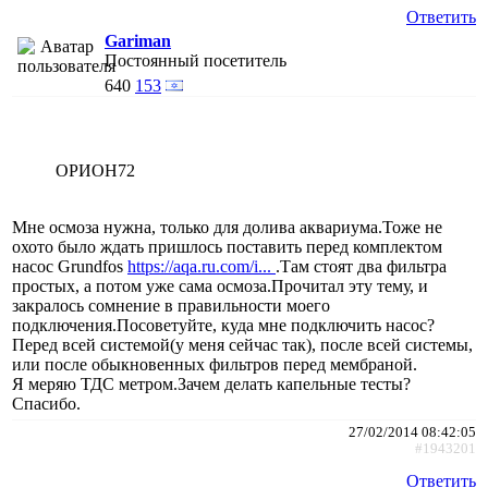
Ответить
Gariman
Постоянный посетитель
640
153
ОРИОН72
Мне осмоза нужна, только для долива аквариума.Тоже не
охото было ждать пришлось поставить перед комплектом
насос Grundfos
https://aqa.ru.com/i...
.Там стоят два фильтра
простых, а потом уже сама осмоза.Прочитал эту тему, и
закралось сомнение в правильности моего
подключения.Посоветуйте, куда мне подключить насос?
Перед всей системой(у меня сейчас так), после всей системы,
или после обыкновенных фильтров перед мембраной.
Я меряю ТДС метром.Зачем делать капельные тесты?
Спасибо.
27/02/2014 08:42:05
#1943201
Ответить