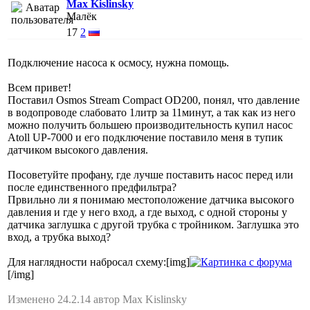
Max Kislinsky
Малёк
17
2
Подключение насоса к осмосу, нужна помощь.
Всем привет!
Поставил Osmos Stream Compact OD200, понял, что давление
в водопроводе слабовато 1литр за 11минут, а так как из него
можно получить большею производительность купил насос
Atoll UP-7000 и его подключение поставило меня в тупик
датчиком высокого давления.
Посоветуйте профану, где лучше поставить насос перед или
после единственного предфильтра?
Првильно ли я понимаю местоположение датчика высокого
давления и где у него вход, а где выход, с одной стороны у
датчика заглушка с другой трубка с тройником. Заглушка это
вход, а трубка выход?
Для наглядности набросал схему:[img]
[/img]
Изменено 24.2.14 автор Max Kislinsky