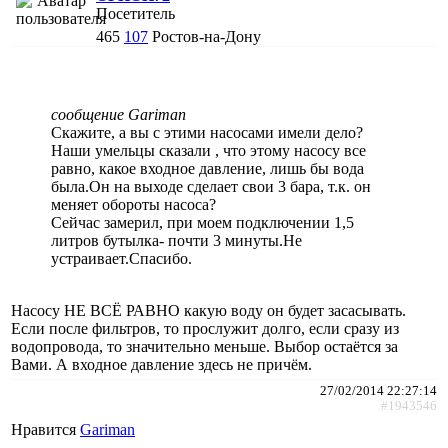
Посетитель
465
107
Ростов-на-Дону
сообщение Gariman
Скажите, а вы с этими насосами имели дело?
Наши умельцы сказали , что этому насосу все
равно, какое входное давление, лишь бы вода
была.Он на выходе сделает свои 3 бара, т.к. он
меняет обороты насоса?
Сейчас замерил, при моем подключении 1,5
литров бутылка- почти 3 минуты.Не
устраивает.Спасибо.
Насосу НЕ ВСЁ РАВНО какую воду он будет засасывать.
Если после фильтров, то прослужит долго, если сразу из
водопровода, то значительно меньше. Выбор остаётся за
Вами. А входное давление здесь не причём.
27/02/2014 22:27:14
#1943546
Нравится
Gariman