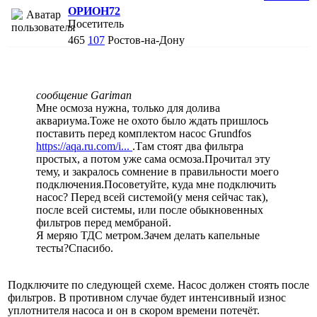
ОРИОН72
Посетитель
465
107
Ростов-на-Дону
сообщение Gariman
Мне осмоза нужна, только для долива
аквариума.Тоже не охото было ждать пришлось
поставить перед комплектом насос Grundfos
https://aqa.ru.com/i...
.Там стоят два фильтра
простых, а потом уже сама осмоза.Прочитал эту
тему, и закралось сомнение в правильности моего
подключения.Посоветуйте, куда мне подключить
насос? Перед всей системой(у меня сейчас так),
после всей системы, или после обыкновенных
фильтров перед мембраной.
Я меряю ТДС метром.Зачем делать капельные
тесты?Спасибо.
Подключите по следующей схеме. Насос должен стоять после
фильтров. В противном случае будет интенсивный износ
уплотнителя насоса и он в скором времени потечёт.