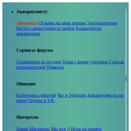
Аквариумисту
Дневники
Отзывы на аква товары
Энциклопедия
Расчет совместимости рыбок
Калькулятор
аквариумов
Сервисы форума
Сообщения за сегодня
Темы с моим участием
Список
пользователей
Правила
Общение
Календарь событий
Чат в Telegram
Аквариумисты на
карте
Группа в VK
Интересно
Наши Магазины
Мы все :)
Игра на память