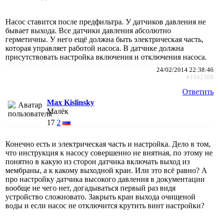
Насос ставится после предфильтра. У датчиков давления не
бывает выхода. Все датчики давления абсолютно
герметичны. У него ещё должна быть электрическая часть,
которая управляет работой насоса. В датчике должна
присутствовать настройка включения и отключения насоса.
24/02/2014 22:38:46
#1942388
Ответить
Max Kislinsky
Малёк
17
2
Конечно есть и электрическая часть и настройка. Дело в том,
что инструкция к насосу совершенно не внятная, по этому не
понятно в какую из сторон датчика включать выход из
мембраны, а к какому выходной кран. Или это всё равно? А
про настройку датчика высокого давления в документации
вообще не чего нет, догадываться первый раз видя
устройство сложновато. Закрыть кран выхода очищеной
воды и если насос не отключится крутить винт настройки?