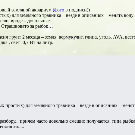
рвый земляной аквариум (
фото
в подписи))
ых) для земляного травника – везде в описаниях – менять воду
елю, вроде – довольные…
? Страшновато за рыбок…
асил грунт 2 месяца – земля, вермукулит, глина, уголь, AVA, все
а , свет- 0,7 Вт на литр.
 простых) для земляного травника – везде в описаниях – менят
разбору... причем часто довольно смешно получается, типа рыбка
понятно....