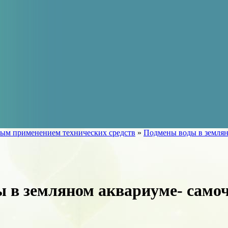
ым применением технических средств
»
Подмены воды в землян
 в земляном аквариуме- самоч