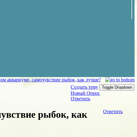
ом аквариуме- самочувствие рыбок, как лучше?
Создать тему
Toggle Dropdown
Новый Опрос
Ответить
увствие рыбок, как
Ответить