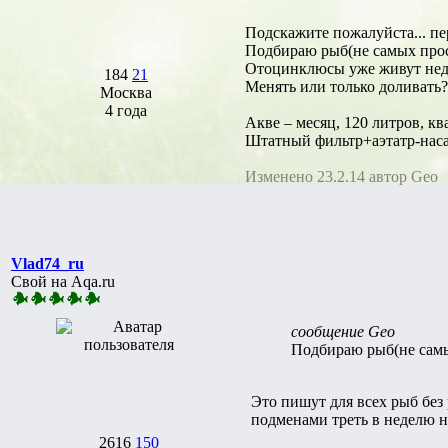
Подскажите пожалуйста... пе
Подбираю рыб(не самых прост
Отоцинклюсы уже живут нед
184
21
Менять или только доливать
Москва
4 года
Акве – месяц, 120 литров, кв
Штатный фильтр+аэтатр-насадк
Изменено 23.2.14 автор Geo
Vlad74_ru
Свой на Aqa.ru
сообщение Geo
Подбираю рыб(не самых
Это пишут для всех рыб без 
подменами треть в неделю не
2616
150