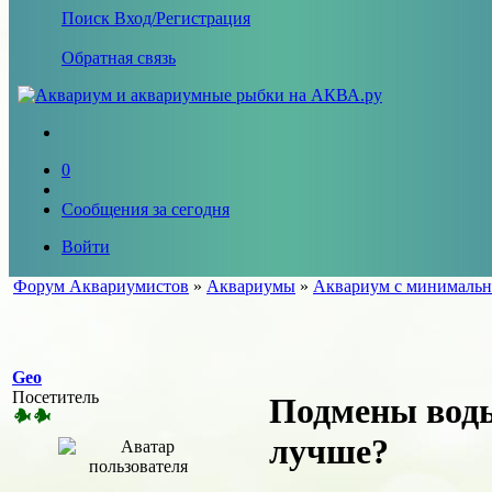
Поиск
Вход/Регистрация
Обратная связь
0
Сообщения за сегодня
Войти
Форум Аквариумистов
»
Аквариумы
»
Аквариум с минимальн
Geo
Посетитель
Подмены воды
лучше?