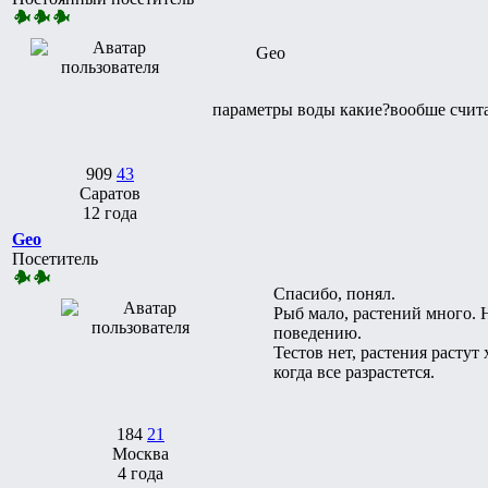
Geo
параметры воды какие?вообше счита
909
43
Саратов
12 года
Geo
Посетитель
Спасибо, понял.
Рыб мало, растений много. Н
поведению.
Тестов нет, растения растут
когда все разрастется.
184
21
Москва
4 года