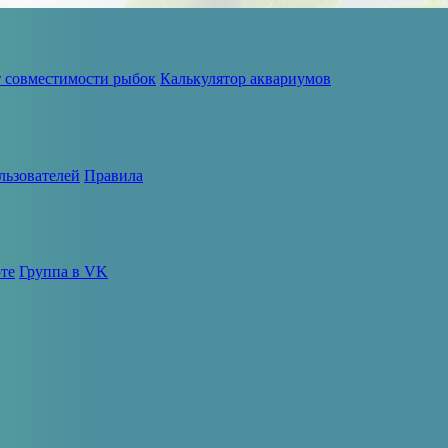
т совместимости рыбок
Калькулятор аквариумов
льзователей
Правила
те
Группа в VK