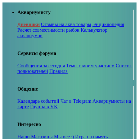
Аквариумисту
Дневники
Отзывы на аква товары
Энциклопедия
Расчет совместимости рыбок
Калькулятор
аквариумов
Сервисы форума
Сообщения за сегодня
Темы с моим участием
Список
пользователей
Правила
Общение
Календарь событий
Чат в Telegram
Аквариумисты на
карте
Группа в VK
Интересно
Наши Магазины
Мы все :)
Игра на память