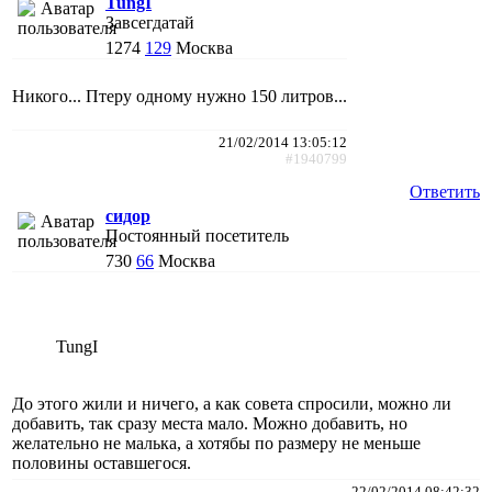
TungI
Завсегдатай
1274
129
Москва
Никого... Птеру одному нужно 150 литров...
21/02/2014 13:05:12
#1940799
Ответить
сидор
Постоянный посетитель
730
66
Москва
TungI
До этого жили и ничего, а как совета спросили, можно ли
добавить, так сразу места мало. Можно добавить, но
желательно не малька, а хотябы по размеру не меньше
половины оставшегося.
22/02/2014 08:42:32