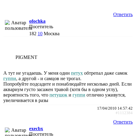
Ответить
ofochka
Посетитель
182
10
Москва
PIGMENT
А тут не угадаешь. У меня один
петух
обтрепал даже самок
гуппи
, а другой - и самцов не трогал.
Попробуйте подсадите и понаблюдайте несколько дней. Если
аквариум густо засажен травой (хотя бы в одном углу),
вероятность того, что
петушок
и
гуппи
отлично уживутся,
увеличивается в разы
17/04/2010 14:57:42
#1112384
Ответить
execbx
Посетитель