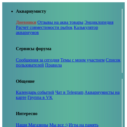
Аквариумисту
Дневники
Отзывы на аква товары
Энциклопедия
Расчет совместимости рыбок
Калькулятор
аквариумов
Сервисы форума
Сообщения за сегодня
Темы с моим участием
Список
пользователей
Правила
Общение
Календарь событий
Чат в Telegram
Аквариумисты на
карте
Группа в VK
Интересно
Наши Магазины
Мы все :)
Игра на память