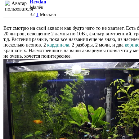
Reydan
Малёк
32
1
Москва
Вот смотрю на свой аквас и как будто чего то не хватает. Есть 
20 литров, освещение 2 лампы по 10Вт, фильтр внутренний, гр
т.д. Растения разные, пока все названия еще не знаю, из населе
несколько неонов, 2
кардинала
, 2 разборы, 2 моли, и два
корид
крапчатых. Насмотревшись на ваши аквариумы понял что у мен
не очень, хочется поинтереснее.