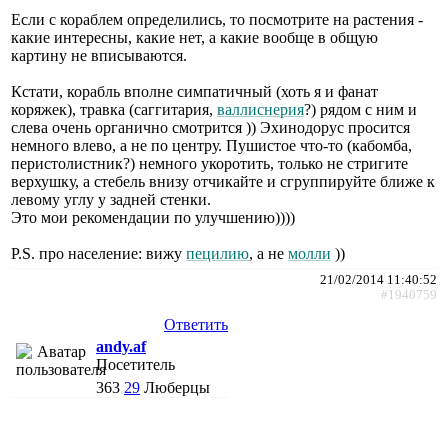
Если с кораблем определились, то посмотрите на растения -
какие интересны, какие нет, а какие вообще в общую
картину не вписываются.
Кстати, корабль вполне симпатичный (хоть я и фанат
коряжек), травка (саггитария,
валлиснерия
?) рядом с ним и
слева очень органично смотрится )) Эхинодорус просится
немного влево, а не по центру. Пушистое что-то (кабомба,
перистолистник?) немного укоротить, только не стригите
верхушку, а стебель внизу отчикайте и сгруппируйте ближе к
левому углу у задней стенки.
Это мои рекомендации по улучшению))))
P.S. про население: вижу
пецилию
, а не
молли
))
21/02/2014 11:40:52
#1940759
Ответить
andy.af
Посетитель
363
29
Люберцы