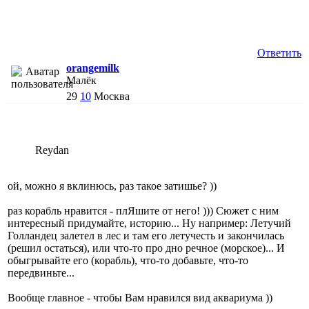
Ответить
orangemilk
Малёк
29
10
Москва
Reydan
ой, можно я вклинюсь, раз такое затишье? ))
раз корабль нравится - плЯшите от него! ))) Сюжет с ним
интересный придумайте, историю... Ну например: Летучий
Голландец залетел в лес и там его летучесть и закончилась
(решил остаться), или что-то про дно речное (морское)... И
обыгрывайте его (корабль), что-то добавьте, что-то
передвиньте...
Вообще главное - чтобы Вам нравился вид аквариума ))