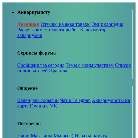
Аквариумисту
Дневники
Отзывы на аква товары
Энциклопедия
Расчет совместимости рыбок
Калькулятор
аквариумов
Сервисы форума
Сообщения за сегодня
Темы с моим участием
Список
пользователей
Правила
Общение
Календарь событий
Чат в Telegram
Аквариумисты на
карте
Группа в VK
Интересно
Наши Магазины
Мы все :)
Игра на память