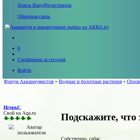
Поиск
Вход/Регистрация
Обратная связь
0
Сообщения за сегодня
Войти
Форум Аквариумистов
»
Водные и болотные растения
»
Опозн
ИгорьC
Свой на Aqa.ru
Подскажите, что з
Собственно, сабж: