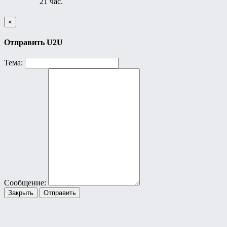
21 час.
×
Отправить U2U
Тема:
Сообщение:
Закрыть
Отправить