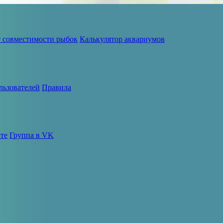
т совместимости рыбок
Калькулятор аквариумов
льзователей
Правила
те
Группа в VK