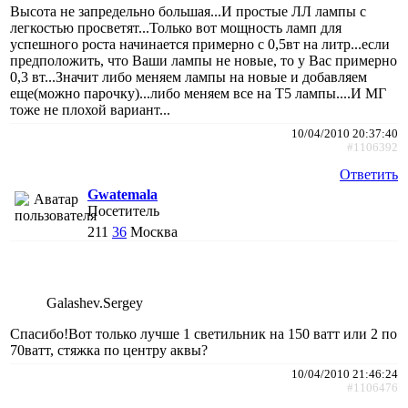
Высота не запредельно большая...И простые ЛЛ лампы с
легкостью просветят...Только вот мощность ламп для
успешного роста начинается примерно с 0,5вт на литр...если
предположить, что Ваши лампы не новые, то у Вас примерно
0,3 вт...Значит либо меняем лампы на новые и добавляем
еще(можно парочку)...либо меняем все на Т5 лампы....И МГ
тоже не плохой вариант...
10/04/2010 20:37:40
#1106392
Ответить
Gwatemala
Посетитель
211
36
Москва
Galashev.Sergey
Спасибо!Вот только лучше 1 светильник на 150 ватт или 2 по
70ватт, стяжка по центру аквы?
10/04/2010 21:46:24
#1106476