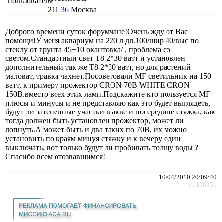
211
36
Москва
Доброго времени суток форумчане!Очень жду от Вас
помощи!У меня аквариум на 220 л дл.100/шир 40/выс по
стеклу от грунта 45+10 окантовка/ , проблема со
светом.Стандартный свет Т8 2*30 ватт и установлен
дополнительный так же Т8 2*30 ватт, но для растений
маловат, травка чахнет.Посоветовали МГ светильник на 150
ватт, к примеру прожектор CRON 70B WHITE CRON
150B.вместо всех этих ламп.Подскажите кто пользуется МГ
плюсы и минусы и не представляю как это будет выглядеть,
будут ли затененные участки в акве и посередине стяжка, как
тогда должен быть установлен прожектор, может ли
лопнуть.А может быть и два таких по 70В, их можно
установить по краям минуя стяжку и к вечеру один
выключать, вот только будут ли пробивать толщу воды ?
Спасибо всем отозвавшимся!
10/04/2010 20:09:40
#1106351