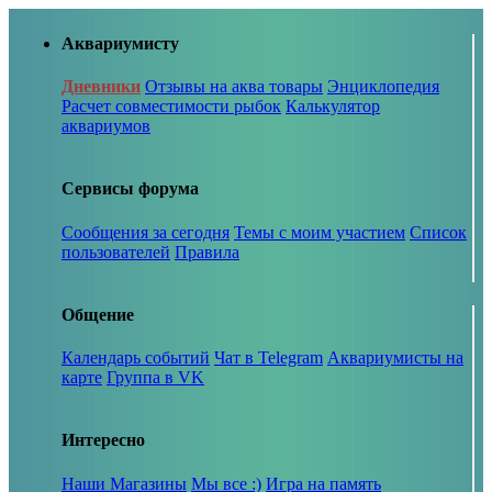
Аквариумисту
Дневники
Отзывы на аква товары
Энциклопедия
Расчет совместимости рыбок
Калькулятор
аквариумов
Сервисы форума
Сообщения за сегодня
Темы с моим участием
Список
пользователей
Правила
Общение
Календарь событий
Чат в Telegram
Аквариумисты на
карте
Группа в VK
Интересно
Наши Магазины
Мы все :)
Игра на память