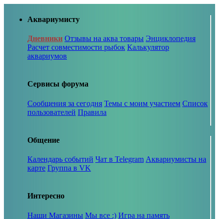
Аквариумисту
Дневники
Отзывы на аква товары
Энциклопедия
Расчет совместимости рыбок
Калькулятор
аквариумов
Сервисы форума
Сообщения за сегодня
Темы с моим участием
Список
пользователей
Правила
Общение
Календарь событий
Чат в Telegram
Аквариумисты на
карте
Группа в VK
Интересно
Наши Магазины
Мы все :)
Игра на память