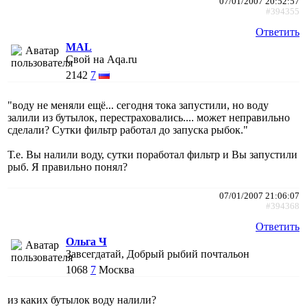
07/01/2007 20:52:57
#394355
Ответить
MAL
Свой на Aqa.ru
2142
7
"воду не меняли ещё... сегодня тока запустили, но воду
залили из бутылок, перестраховались.... может неправильно
сделали? Сутки фильтр работал до запуска рыбок."
Т.е. Вы налили воду, сутки поработал фильтр и Вы запустили
рыб. Я правильно понял?
07/01/2007 21:06:07
#394368
Ответить
Ольга Ч
Завсегдатай, Добрый рыбий почтальон
1068
7
Москва
из каких бутылок воду налили?