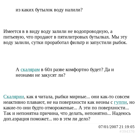
из каких бутылок воду налили?
Имеется в в виду воду залили не водопроводную, а
питьевую, что продают в пятилитровых бутылках. Мы эту
воду залили, сутки проработал фильтр и запустили рыбок.
А
скалярам
в 60л разве комфортно будет? Да и
неонами не закусят ли?
Скалярии
, как я читала, рыбки мирные... они как-то совсем
неактивно плавают, не на поверхности как неоны с
гуппи
, но
какие-то они будто отмороженые... А эти по поверхности...
Так и непонятна причина, что делать, непонятно... Надеюсь
доп.аэрация поможет... но в этм ли дело?
07/01/2007 21:19:05
#394376