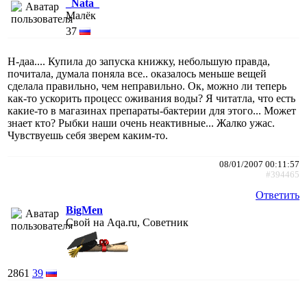
_Nata_
Малёк
37
Н-даа.... Купила до запуска книжку, небольшую правда,
почитала, думала поняла все.. оказалось меньше вещей
сделала правильно, чем неправильно. Ок, можно ли теперь
как-то ускорить процесс оживания воды? Я читатла, что есть
какие-то в магазинах препараты-бактерии для этого... Может
знает кто? Рыбки наши очень неактивные... Жалко ужас.
Чувствуешь себя зверем каким-то.
08/01/2007 00:11:57
#394465
Ответить
BigMen
Свой на Aqa.ru, Советник
2861
39