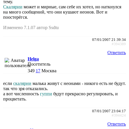
тему.
Скалярии
может и мирные, сам себе их хотел, но наткнулся
на много сообщений, что они кушают неонов. Вот и
поостерёгся.
Изменено 7.1.07 автор Ssdtu
07/01/2007 21:39:34
#394389
Ответить
Helga
Посетитель
349
17
Москва
если
скалярии
малька живут с неонами - никого есть не будут.
так что зря отказались.
а вот численность
гуппи
будут прекрасно регулировать, и
процветать.
07/01/2007 23:04:17
#394424
Ответить