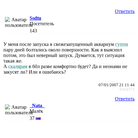
Ответить
Ssdtu
Посетитель
143
У меня после запуска в свежезапущенный аквариум
гуппи
пару дней болтались около поверхности. Как я выяснил
потом, это был неверный запуск. Думается, тут ситуация
такая же.
А
скалярам
в 60л разве комфортно будет? Да и неонами не
закусят ли? Или я ошибаюсь?
07/01/2007 21:11:44
#394373
Ответить
_Nata_
Малёк
37