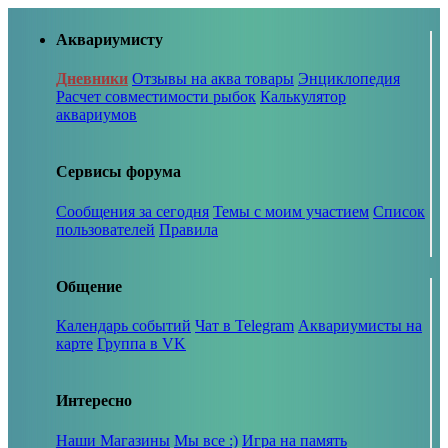
Аквариумисту
Дневники
Отзывы на аква товары
Энциклопедия
Расчет совместимости рыбок
Калькулятор
аквариумов
Сервисы форума
Сообщения за сегодня
Темы с моим участием
Список
пользователей
Правила
Общение
Календарь событий
Чат в Telegram
Аквариумисты на
карте
Группа в VK
Интересно
Наши Магазины
Мы все :)
Игра на память