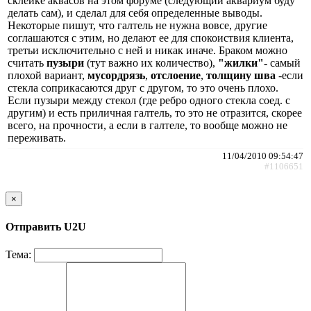
склейке аквасов на этом форуме (следующий аквариум буду
делать сам), и сделал для себя определенные выводы.
Некоторые пишут, что галтель не нужна вовсе, другие
соглашаются с этим, но делают ее для спокоиствия клиента,
третьи исключительно с ней и никак иначе. Браком можно
считать
пузыри
(тут важно их количество),
"жилки"-
самый
плохой вариант,
мусордрязь
,
отслоение
,
толщину шва
-если
стекла соприкасаются друг с другом, то это очень плохо.
Если пузыри между стекол (где ребро одного стекла соед. с
другим) и есть приличная галтель, то это не отразится, скорее
всего, на прочности, а если в галтеле, то вообще можно не
переживать.
11/04/2010 09:54:47
#1106651
×
Отправить U2U
Тема: