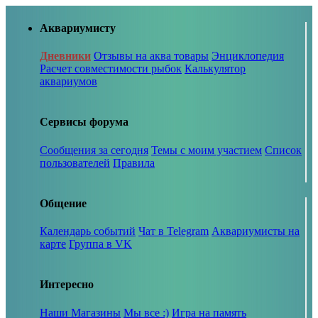
Аквариумисту
Дневники
Отзывы на аква товары
Энциклопедия
Расчет совместимости рыбок
Калькулятор
аквариумов
Сервисы форума
Сообщения за сегодня
Темы с моим участием
Список
пользователей
Правила
Общение
Календарь событий
Чат в Telegram
Аквариумисты на
карте
Группа в VK
Интересно
Наши Магазины
Мы все :)
Игра на память