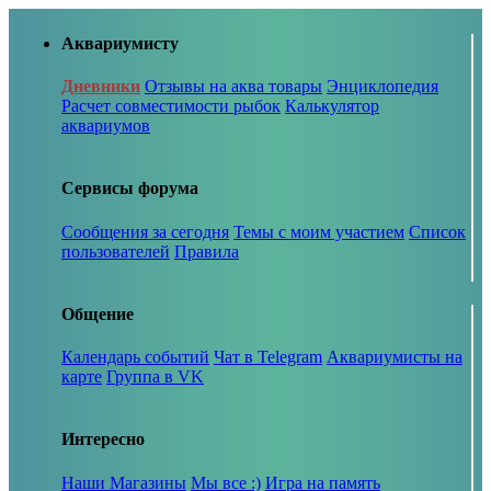
Аквариумисту
Дневники
Отзывы на аква товары
Энциклопедия
Расчет совместимости рыбок
Калькулятор
аквариумов
Сервисы форума
Сообщения за сегодня
Темы с моим участием
Список
пользователей
Правила
Общение
Календарь событий
Чат в Telegram
Аквариумисты на
карте
Группа в VK
Интересно
Наши Магазины
Мы все :)
Игра на память