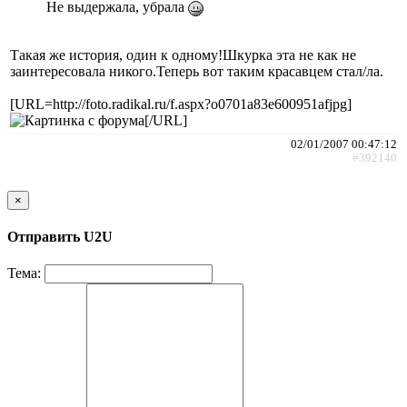
Не выдержала, убрала
Такая же история, один к одному!Шкурка эта не как не
заинтересовала никого.Теперь вот таким красавцем стал/ла.
[URL=http://foto.radikal.ru/f.aspx?o0701a83e600951afjpg]
[/URL]
02/01/2007 00:47:12
#392140
×
Отправить U2U
Тема: