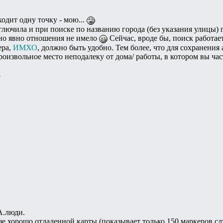
ходит одну точку - мою...
лючила и при поиске по названию города (без указания улицы) по
 оно явно отношения не имело
Сейчас, вроде бы, поиск работае
ера,
ИМХО
, должно быть удобно. Тем более, что для сохранени
оизвольное место неподалеку от дома/ работы, в котором вы ча
L
A.люди.
зе хорошо отдаленной карты (показывает только 150 маркеров с