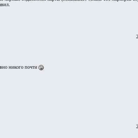
авил.
авно никого почти