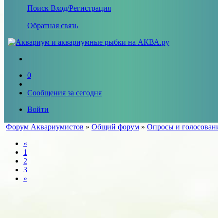
Поиск
Вход/Регистрация
Обратная связь
0
Сообщения за сегодня
Войти
Форум Аквариумистов
»
Общий форум
»
Опросы и голосован
«
1
2
3
»