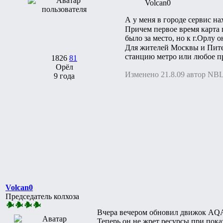
Volcan0
А у меня в городе сервис на
Причем первое время карта г
было за место, но к г.Орлу
Для жителей Москвы и Пит
станцию метро или любое пр
1826
81
Орёл
Изменено 21.8.09 автор NB
9 года
Volcan0
Председатель колхоза
Вчера вечером обновил движок AQ
Теперь он не жрет ресурсы при пока