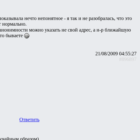
казывала нечто непонятное - я так и не разобралась, что это
т нормально.
я анонимности можно указать не свой адрес, а н-р ближайшую
сто бываете
21/08/2009 04:55:27
#896897
Ответить
лучайным образом)