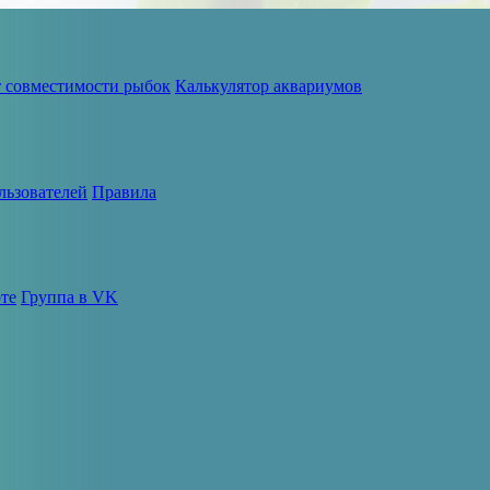
т совместимости рыбок
Калькулятор аквариумов
льзователей
Правила
те
Группа в VK