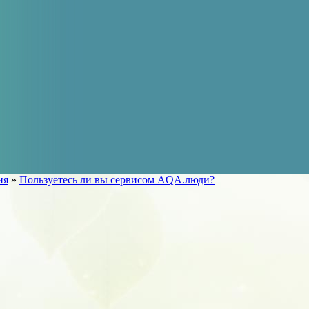
ия
»
Пользуетесь ли вы сервисом AQA.люди?