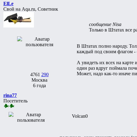
ElLe
Свой на Aqa.ru, Советник
сообщение Nisa
Только в Штатах все 
В Штатах полно народу. Толь
каждый под своим флагом - 
А увидеть их всех на карте 
один раз вдруг поймала поч
Может, надо как-то иначе п
4761
290
Москва
6 года
rina77
Посетитель
Volcan0