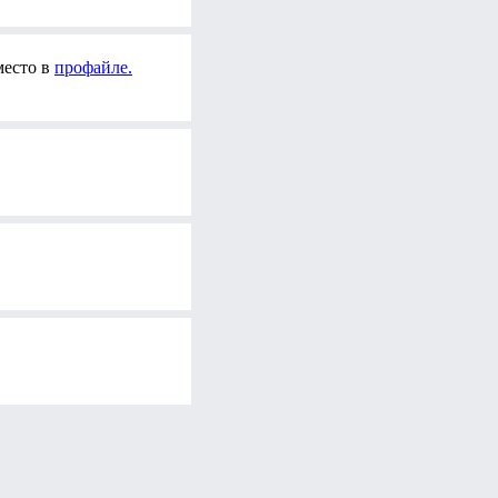
место в
профайле.