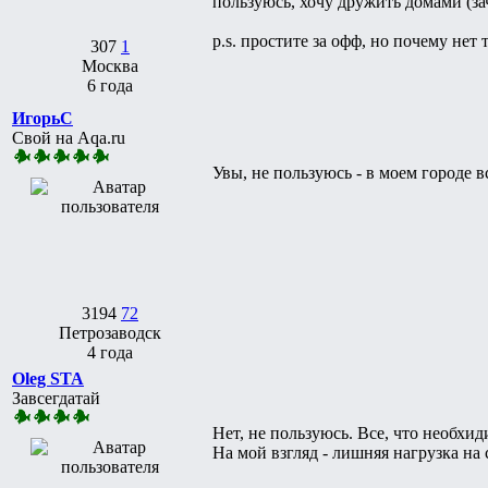
пользуюсь, хочу дружить домами (за
p.s. простите за офф, но почему нет 
307
1
Москва
6 года
ИгорьC
Свой на Aqa.ru
Увы, не пользуюсь - в моем городе в
3194
72
Петрозаводск
4 года
Oleg STA
Завсегдатай
Нет, не пользуюсь. Все, что необхи
На мой взгляд - лишняя нагрузка на 