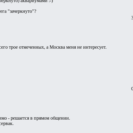
черкнуто) аквариумами :-)
тега "зачеркнуто"?
сего трое отмеченных, а Москва меня не интересует.
димо - решается в прямом общении.
сервак.