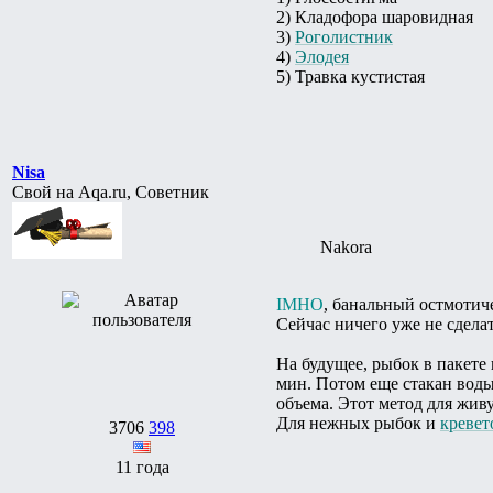
2) Кладофора шаровидная
3)
Роголистник
4)
Элодея
5) Травка кустистая
Nisa
Свой на Aqa.ru, Советник
Nakora
IMHO
, банальный остмотич
Сейчас ничего уже не сделат
На будущее, рыбок в пакете
мин. Потом еще стакан воды,
объема. Этот метод для жив
Для нежных рыбок и
кревет
3706
398
11 года