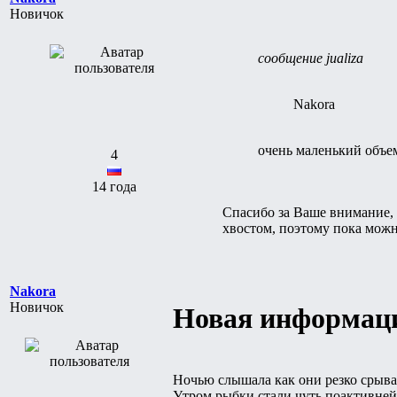
Новичок
сообщение jualiza
Nakora
очень маленький объе
4
14 года
Спасибо за Ваше внимание, н
хвостом, поэтому пока можн
Nakora
Новичок
Новая информац
Ночью слышала как они резко срывал
Утром рыбки стали чуть поактивней,