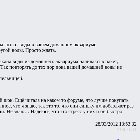
ичалась от воды в вашем домашнем аквариуме.
ругой воды. Просто ждать.
акана воды из домашнего аквариума наливают в пакет,
. Так повторять до тех пор пока вашей домашней воды не
пельницей.
 шок. Ещё читала на каком-то форуме, что лучше покупать
ное, что я знаю, так это то, что они синьку им добавляют раз
ии. Не знаю… Надеюсь, что это стресс у них и он быстро
28/03/2012 13:53:32
#1601631