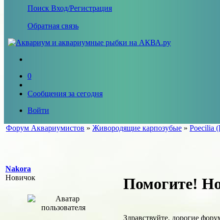
Поиск
Вход/Регистрация
Обратная связь
0
Сообщения за сегодня
Войти
Форум Аквариумистов
»
Живородящие карпозубые
»
Poecilia (
Nakora
Новичок
Помогите! Но
Здравствуйте, дорогие фору