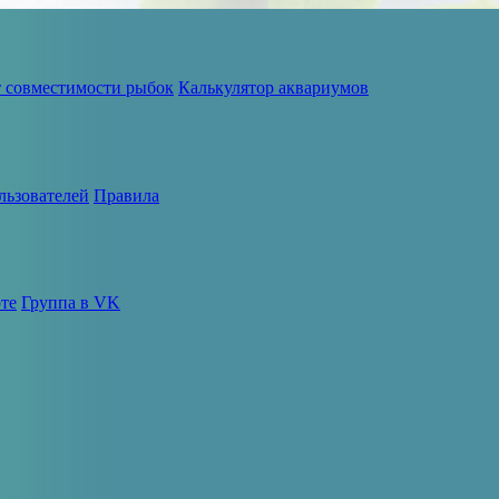
т совместимости рыбок
Калькулятор аквариумов
льзователей
Правила
те
Группа в VK