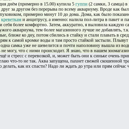
дня днём (примерно в 15.00) купила 5
гуппи
(2 самки, 3 самца) 
друг за другом без перерыва по всему аквариуму. Вроде как были 
 пуховиком, примерно минут 10 до дома. Дома, как было показано
к
креветкам
и анцитрусу, а именно: налила пол-литра в пакет и п
 себя более комфортно. Затем, аккуратно, я выловила каждую сач
ужого аквариума, тем более магазинного лучше не добавлять, т.
ые, ближе ко дну, потом сбились в стайку и стали плавать в сре
прям к самой кромке воды и там просто стайкой застыли. Плывут
 одна самка уже не шевелится и почти наполовину вышла из воды
ь не могу, что с ними происходит. Я знаю, что в нашем зоомагазин
ещё и стресс с перевозкой, и, может быть они к синьке очень п
делаю что-то не так. Аква запущена, пахнет свежей скошенной тр
о делать, как их спасти? Надо ли ждать до утра или прям сейчас