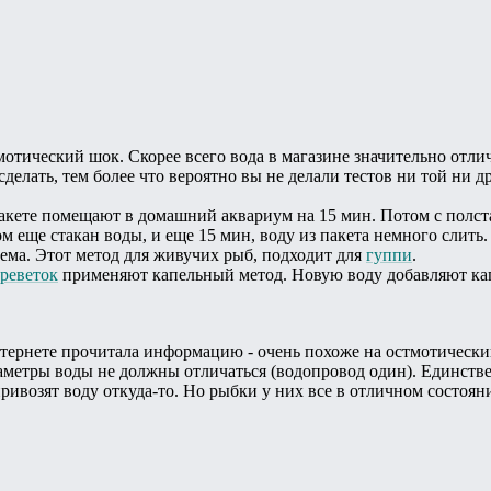
мотический шок. Скорее всего вода в магазине значительно отл
сделать, тем более что вероятно вы не делали тестов ни той ни д
пакете помещают в домашний аквариум на 15 мин. Потом с полст
м еще стакан воды, и еще 15 мин, воду из пакета немного слить
ъема. Этот метод для живучих рыб, подходит для
гуппи
.
реветок
применяют капельный метод. Новую воду добавляют ка
тернете прочитала информацию - очень похоже на остмотический
раметры воды не должны отличаться (водопровод один). Единствен
ривозят воду откуда-то. Но рыбки у них все в отличном состоян