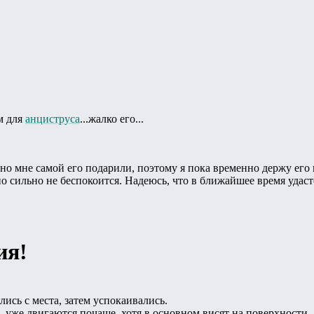
м для
анциструса
...жалко его...
о мне самой его подарили, поэтому я пока временно держу его в 
о сильно не беспокоится. Надеюсь, что в ближайшее время удастс
ия!
ись с места, затем успокаивались.
 уже двигаются почаще, хотя в основном висят на поверхности.