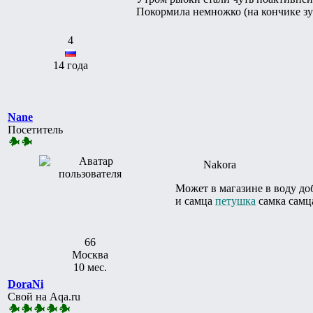
Покормила немножко (на кончике зуб
4
14 года
Nane
Посетитель
Nakora
Может в магазине в воду до
и самца
петушка
самка самца
66
Москва
10 мес.
DoraNi
Свой на Aqa.ru