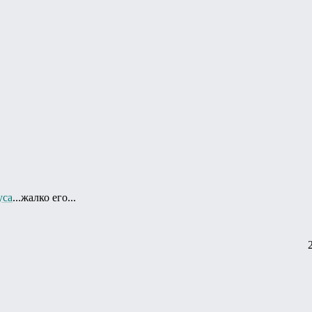
уса
...жалко его...