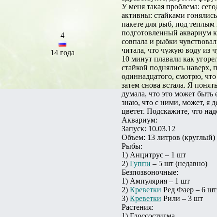
У меня такая проблема: сего
активны: стайками гонялись 
пакете для рыб, под теплым
подготовленный аквариум 
4
совпала и рыбки чувствовали
читала, что чужую воду из ч
14 года
10 минут плавали как угорел
стайкой поднялись наверх, 
одиннадцатого, смотрю, что
затем снова встала. Я понят
думала, что это может быть 
знаю, что с ними, может, я 
цветет. Подскажите, что над
Аквариум:
Запуск: 10.03.12
Объем: 13 литров (круглый)
Рыбы:
1) Анцитрус – 1 шт
2)
Гуппи
– 5 шт (недавно)
Безпозвоночные:
1) Ампулярия – 1 шт
2)
Креветки
Ред Фаер – 6 шт
3)
Креветки
Рили – 3 шт
Растения:
1) Глоссостигма