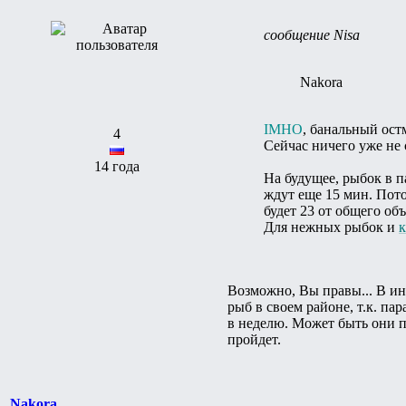
сообщение Nisa
Nakora
IMHO
, банальный ост
4
Сейчас ничего уже не 
14 года
На будущее, рыбок в 
ждут еще 15 мин. Пото
будет 23 от общего об
Для нежных рыбок и
к
Возможно, Вы правы... В ин
рыб в своем районе, т.к. па
в неделю. Может быть они п
пройдет.
Nakora