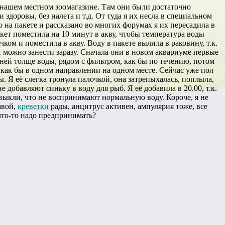
в нашем местном зоомагазине. Там они были достаточно
здоровы, без налета и т.д. От туда я их несла в специальном
 на пакете и рассказано во многих форумах я их пересадила в
акет поместила на 10 минут в акву, чтобы температура воды
ком и поместила в акву. Воду в пакете вылила в раковину, т.к.
к. можно занести заразу. Сначала они в новом аквариуме первые
дней толще воды, рядом с фильтром, как бы по течению, потом
 как бы в одном направлении на одном месте. Сейчас уже пол
. Я её слегка тронула палочкой, она затрепыхалась, поплыла,
е добавляют синьку в воду для рыб. Я её добавила в 20.00, т.к.
ривыкли, что не воспринимают нормальную воду. Короче, я не
авой,
креветки
рады, анцитрус активен, ампулярия тоже, все
 что-то надо предпринимать?