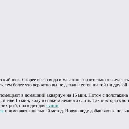
еский шок. Скорее всего вода в магазине значительно отличалас
ь, тем более что вероятно вы не делали тестов ни той ни другой
 помещают в домашний аквариум на 15 мин. Потом с полстакана 
 и еще 15 мин, воду из пакета немного слить. Так повторять до
учих рыб, подходит для
гуппи
.
ок
применяют капельный метод. Новую воду добавляют капельн