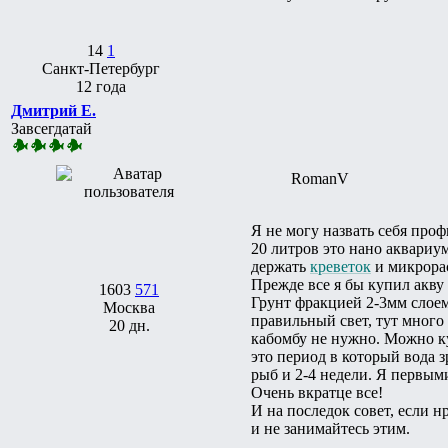
14
1
Санкт-Петербург
12 года
Дмитрий Е.
Завсегдатай
RomanV
Я не могу назвать себя проф
20 литров это нано аквариум
держать
креветок
и микрорас
Прежде все я бы купил акву
1603
571
Грунт фракцией 2-3мм слоем
Москва
правильный свет, тут много
20 дн.
кабомбу не нужно. Можно ку
это период в который вода 
рыб и 2-4 недели. Я первым
Очень вкратце все!
И на последок совет, если н
и не занимайтесь этим.