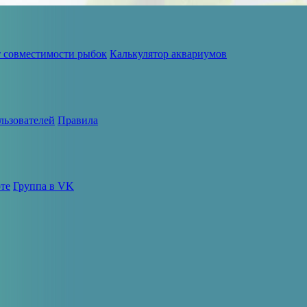
т совместимости рыбок
Калькулятор аквариумов
льзователей
Правила
те
Группа в VK