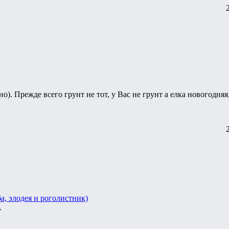
но). Прежде всего грунт не тот, у Вас не грунт а елка новогодняя
, элодея и роголистник)
.