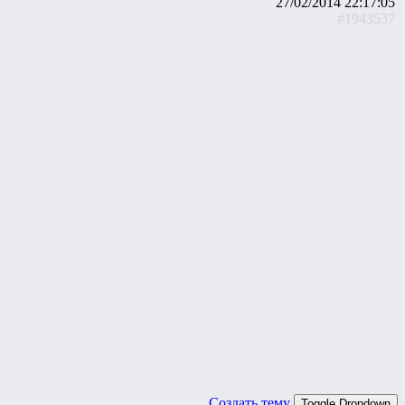
27/02/2014 22:17:05
#1943537
Создать тему
Toggle Dropdown