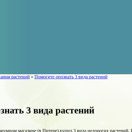
ания растений
»
Помогите опознать 3 вида растений
знать 3 вида растений
риумном магазине (в Питере) купил 3 вида недорогих растений. 