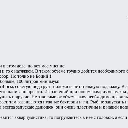
и в этом деле, но вот мое мнение:
 и то с натяжкой. В таком объеме трудно добится необходимого б
бор. Но точно не Боций!!!
 больше, 100 литров минимум!
 4-5см, советую под грунт положить питательную подложку. Все
 что написано про это. Из растений при новом аквариуме нужна
пить и другие. Не зависимо от объема акву необходимо правильн
зреет, там развиваются нужные бактерии и т.д. Рыб не запускать
и всегда запускаю данюшек, они очень пластичны и к нашей во
равится аквариумистика, то погружайтесь в нее с головой, а если