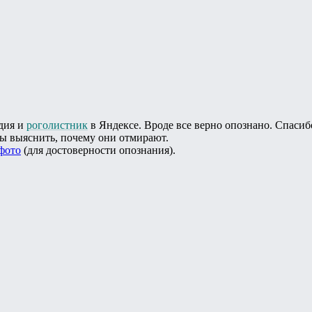
дия и
роголистник
в Яндексе. Вроде все верно опознано. Спасиб
бы выяснить, почему они отмирают.
фото
(для достоверности опознания).