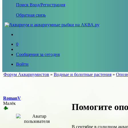
Поиск
Вход/Регистрация
Обратная связь
0
Сообщения за сегодня
Войти
Форум Аквариумистов
»
Водные и болотные растения
»
Опозн
RomanV
Малёк
Помогите опо
В сентябре в солидном аква