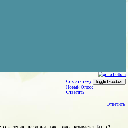
Создать тему
Toggle Dropdown
Новый Опрос
Ответить
Ответить
К сожалению, не записал как каждое называется. Было 3