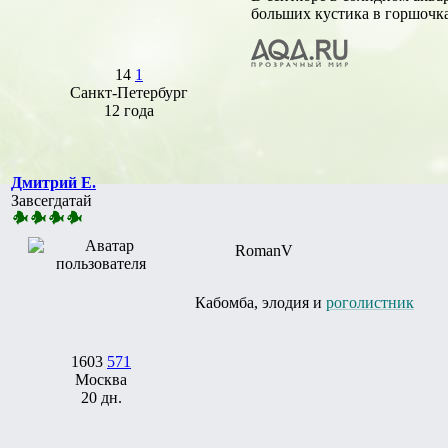
больших кустика в горшочках
14
1
Санкт-Петербург
12 года
Дмитрий Е.
Завсегдатай
RomanV
Кабомба, элодия и
роголистник
1603
571
Москва
20 дн.