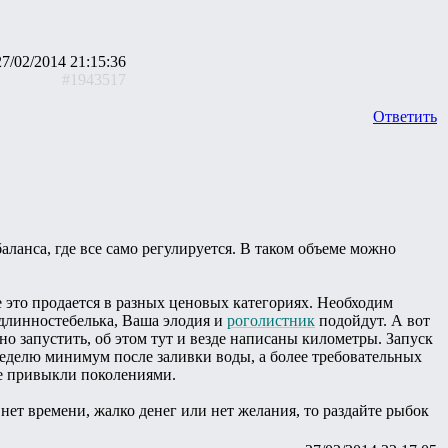
27/02/2014 21:15:36
#1943517
Ответить
аланса, где все само регулируется. В таком объеме можно
 это продается в разных ценовых категориях. Необходим
 длинностебелька, Ваша элодия и
роголистник
подойдут. А вот
о запустить, об этом тут и везде написаны километры. Запуск
 неделю минимум после заливки воды, а более требовательных
де привыкли поколениями.
 нет времени, жалко денег или нет желания, то раздайте рыбок