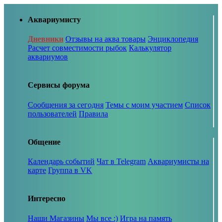
Аквариумисту
Дневники
Отзывы на аква товары
Энциклопедия
Расчет совместимости рыбок
Калькулятор
аквариумов
Сервисы форума
Сообщения за сегодня
Темы с моим участием
Список
пользователей
Правила
Общение
Календарь событий
Чат в Telegram
Аквариумисты на
карте
Группа в VK
Интересно
Наши Магазины
Мы все :)
Игра на память