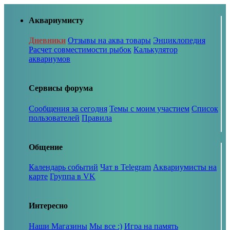
Аквариумисту
Дневники
Отзывы на аква товары
Энциклопедия
Расчет совместимости рыбок
Калькулятор
аквариумов
Сервисы форума
Сообщения за сегодня
Темы с моим участием
Список
пользователей
Правила
Общение
Календарь событий
Чат в Telegram
Аквариумисты на
карте
Группа в VK
Интересно
Наши Магазины
Мы все :)
Игра на память