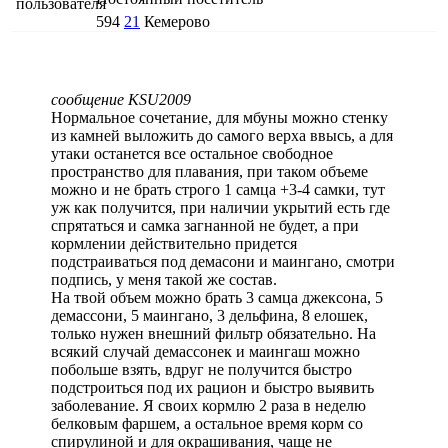
594
21
Кемерово
сообщение KSU2009
Нормальное сочетание, для мбуны можно стенку
из камней выложить до самого верха ввысь, а для
утаки останется все остальное свободное
пространство для плавания, при таком объеме
можно и не брать строго 1 самца +3-4 самки, тут
уж как получится, при наличии укрытий есть где
спрятаться и самка загнанной не будет, а при
кормлении действительно придется
подстраиваться под демасони и маингано, смотри
подпись, у меня такой же состав.
На твой объем можно брать 3 самца джексона, 5
демассони, 5 маингано, 3 дельфина, 8 елошек,
только нужен внешний фильтр обязательно. На
всякий случай демассонек и маингаш можно
побольше взять, вдруг не получится быстро
подстроиться под их рацион и быстро выявить
заболевание. Я своих кормлю 2 раза в неделю
белковым фаршем, а остальное время корм со
спирулиной и для окрашивания, чаще не