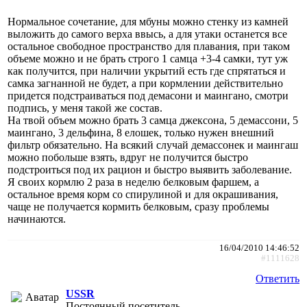
Нормальное сочетание, для мбуны можно стенку из камней
выложить до самого верха ввысь, а для утаки останется все
остальное свободное пространство для плавания, при таком
объеме можно и не брать строго 1 самца +3-4 самки, тут уж
как получится, при наличии укрытий есть где спрятаться и
самка загнанной не будет, а при кормлении действительно
придется подстраиваться под демасони и маингано, смотри
подпись, у меня такой же состав.
На твой объем можно брать 3 самца джексона, 5 демассони, 5
маингано, 3 дельфина, 8 елошек, только нужен внешний
фильтр обязательно. На всякий случай демассонек и маингаш
можно побольше взять, вдруг не получится быстро
подстроиться под их рацион и быстро выявить заболевание.
Я своих кормлю 2 раза в неделю белковым фаршем, а
остальное время корм со спирулиной и для окрашивания,
чаще не получается кормить белковым, сразу проблемы
начинаются.
16/04/2010 14:46:52
#1111628
Ответить
USSR
Постоянный посетитель