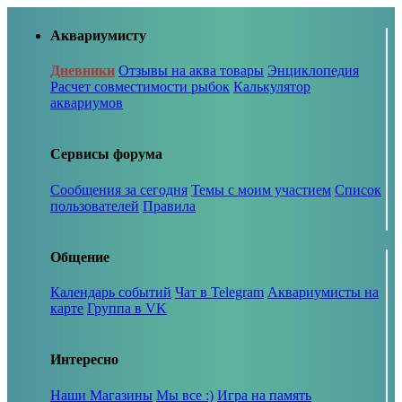
Аквариумисту
Дневники
Отзывы на аква товары
Энциклопедия
Расчет совместимости рыбок
Калькулятор
аквариумов
Сервисы форума
Сообщения за сегодня
Темы с моим участием
Список
пользователей
Правила
Общение
Календарь событий
Чат в Telegram
Аквариумисты на
карте
Группа в VK
Интересно
Наши Магазины
Мы все :)
Игра на память