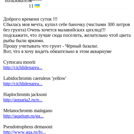
11
Доброго времени суток !!!
Сбылась моя мечта, купил себе баночку (чистыми 300 литров
без грунта) Очень хочется малавийских цихлид!!!
подскажите, что лучше сюда поселить, желательно чтоб цвета
рыбы были яркими.
Прошу учитывать что грунт - Чёрный базальт.
Вот, что я хочу видеть обязательно в этом аквариуме
Cyrtocara moorii
http://cichlidenarea...
Labidochromis caeruleus 'yellow'
http://cichlidenarea...
Haplochromis jacksoni
http://aquaria2.ru/n...
Melanochromis maingano
http://aqarium.ru/ga...
Pseudotropheus demasoni
http://www.aqa.ru/fo...