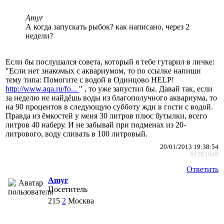
Amyr
А когда запускать рыбок? как написано, через 2
недели?
Если бы послушался совета, который я тебе гутарил в личке:
"Если нет знакомых с аквариумом, то по ссылке напиши
тему типа: Помогите с водой в Одинцово HELP!
http://www.aqa.ru/fo...
" , то уже запустил бы. Давай так, если
за неделю не найдёшь воды из благополучного аквариума, то
на 90 процентов в следующую субботу жди в гости с водой.
Правда из ёмкостей у меня 30 литров плюс бутылки, всего
литров 40 наберу. И не забывай при подменах из 20-
литрового, воду сливать в 100 литровый.
20/01/2013 19:38:54
#1761949
Ответить
Amyr
Посетитель
215
2
Москва