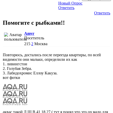
Новый Опрос
Ответить
Ответить
Помогите с рыбками!!
Amyr
Посетитель
215
2
Москва
Повторюсь, достались после переезда квартиры, по всей
видимости они мальки, определили их как
1. ливингстон
2. Голубая Зебра.
3. Лабидохромис Еллоу Какуза.
вот фотки
аквас такой Д Ш В 41 18 27 ( тут я понял что это оч мало для