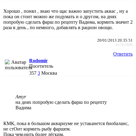
Хорошо , понял , знаю что щас важно запустить аквас , ну а
пока он стоит можно же подумать и о другом, на днях
попробую сделать фарш по рецепту Вадима, кормить значит 2
раза в день , по немного, добавлять в рацион овощи.
20/01/2013 20:35:51
#1761998
Ответить
Rodomir
Посетитель
357
3
Москва
Amyr
на днях попробую сделать фарш по рецепту
Вадима
КМК, пока в большом аквариуме не устаканется биобаланс,
не стОит кормить рыбу фаршем.
Пока чем-нить более лёгким.