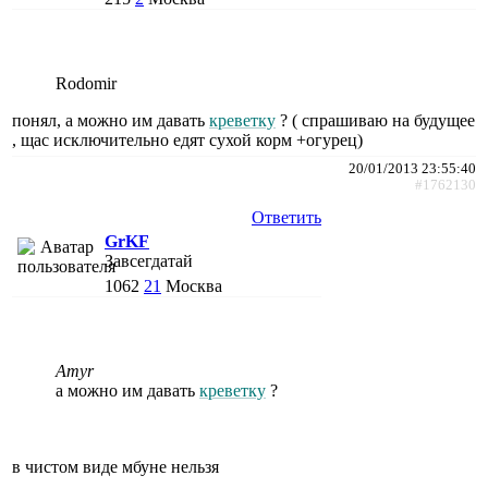
Rodomir
понял, а можно им давать
креветку
? ( спрашиваю на будущее
, щас исключительно едят сухой корм +огурец)
20/01/2013 23:55:40
#1762130
Ответить
GrKF
Завсегдатай
1062
21
Москва
Amyr
а можно им давать
креветку
?
в чистом виде мбуне нельзя