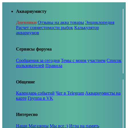
Аквариумисту
Дневники
Отзывы на аква товары
Энциклопедия
Расчет совместимости рыбок
Калькулятор
аквариумов
Сервисы форума
Сообщения за сегодня
Темы с моим участием
Список
пользователей
Правила
Общение
Календарь событий
Чат в Telegram
Аквариумисты на
карте
Группа в VK
Интересно
Наши Магазины
Мы все :)
Игра на память