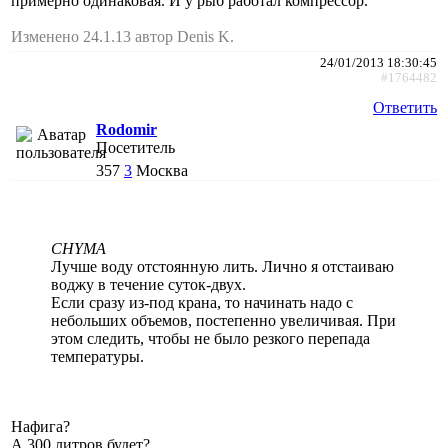
примерно одинаковая. И у рыб работал компрессор.
Изменено 24.1.13 автор Denis K.
24/01/2013 18:30:45
#1764482
Ответить
Rodomir
Посетитель
357
3
Москва
CHYMA
Лучше воду отстоянную лить. Лично я отстаиваю
воджу в течение суток-двух.
Если сразу из-под крана, то начинать надо с
небольших объемов, постепенно увеличивая. При
этом следить, чтобы не было резкого перепада
температуры.
Нафига?
А 300 литров будет?