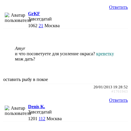
Ответить
GrKF
Завсегдатай
1062
21
Москва
Amyr
и что посоветуете для усиление окраса?
креветку
мож дать?
оставить рыбу в покое
20/01/2013 19:28:52
#1761943
Ответить
Denis K.
Завсегдатай
1201
112
Москва