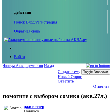
Действия
Поиск
Вход/Регистрация
Обратная связь
Войти
Форум Аквариумистов
Назад
Создать тему
Toggle Dropdown
Новый Опрос
Ответить
Ответить
помогите с выбором сомика (акв.27л.)
джи веттер
Новичок