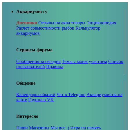
Аквариумисту
Дневники
Отзывы на аква товары
Энциклопедия
Расчет совместимости рыбок
Калькулятор
аквариумов
Сервисы форума
Сообщения за сегодня
Темы с моим участием
Список
пользователей
Правила
Общение
Календарь событий
Чат в Telegram
Аквариумисты на
карте
Группа в VK
Интересно
Наши Магазины
Мы все :)
Игра на память