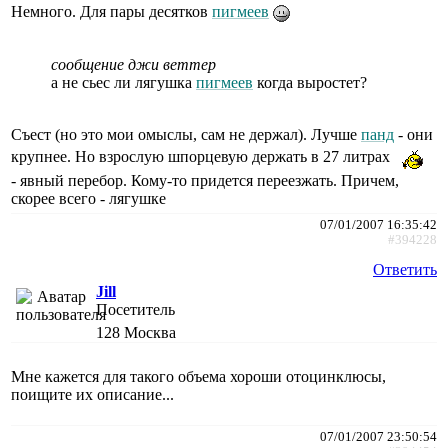
Немного. Для пары десятков
пигмеев
сообщение джи веттер
а не сьес ли лягушка
пигмеев
когда выростет?
Съест (но это мои омыслы, сам не держал). Лучше
панд
- они
крупнее. Но взрослую шпорцевую держать в 27 литрах
- явный перебор. Кому-то придется переезжать. Причем,
скорее всего - лягушке
07/01/2007 16:35:42
#394228
Ответить
Jill
Посетитель
128
Москва
Мне кажется для такого объема хороши отоцинклюсы,
поищите их описание...
07/01/2007 23:50:54