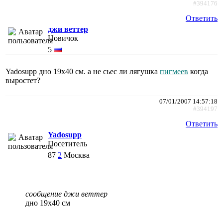
#394176
Ответить
джи веттер
Новичок
5
Yadosupp дно 19х40 см. а не сьес ли лягушка
пигмеев
когда
выростет?
07/01/2007 14:57:18
#394197
Ответить
Yadosupp
Посетитель
87
2
Москва
сообщение джи веттер
дно 19х40 см